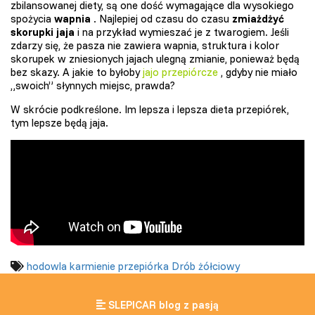
zbilansowanej diety, są one dość wymagające dla wysokiego
spożycia
wapnia
. Najlepiej od czasu do czasu
zmiażdżyć
skorupki jaja
i na przykład wymieszać je z twarogiem. Jeśli
zdarzy się, że pasza nie zawiera wapnia, struktura i kolor
skorupek w zniesionych jajach ulegną zmianie, ponieważ będą
bez skazy. A jakie to byłoby
jajo przepiórcze
, gdyby nie miało
„swoich” słynnych miejsc, prawda?
W skrócie podkreślone. Im lepsza i lepsza dieta przepiórek,
tym lepsze będą jaja.
hodowla
karmienie
przepiórka
Drób żółciowy
SLEPICAR blog z pasją