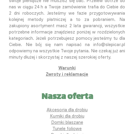
swoje pieniądze nie muszisz się bać. Przelew dotrze do
nas w ciągu 24 h a Twoje zamówienie trafia do Ciebie do
2 dni roboczych. Jesteśmy we fazie przygotowywania
kolejnej metody płatniczej a to za pobraniem. Na
zakupiony asortyment masz 2 lata gwarancji, wszystkie
potrzebne informacje znajdziesz poniżej w rozdzielonych
kategoriach. Jeżeli potrzebujesz pomocy jesteśmy tu dla
Ciebie. Nie bój się nam napisać na info@slepicar.pl
odpowiemy na wszystkie Twoje pytania. Nie czekaj już ani
minuty dłużej i skorzystaj z naszej szerokiej oferty.
Warunki
Zwroty i reklamacje
Nasza oferta
Akcesoria dla drobiu
Kurniki dla drobiu
Domki blaszane
Tunele foliowe