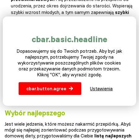
urodzenia, przez okres dojrzewania do starości. Wspierają
szybki wzrost młodych, a tym samym zapewniają
szybki
przyrost masy ciała
. Oprócz mieszanek przepiórczych
kury nioski przepiórcze mogą również otrzymywać
mieszankę paszową dla
indyków
, ponieważ ich skład jest
cbar.basic.headline
bardzo podobny, prawie identyczny.
Domowe jedzenie
. Najważniejszym składnikiem żywności
Dopasowujemy się do Twoich potrzeb. Aby być jak
produkowanym w domu będą
zboża
, tj. Pszenica lub
najlepszym, potrzebujemy Twojej zgody na
mączka pszenna
, sorgo, owies i proso. Aby uzyskać
wykorzystywanie poszczególnych plików cookies
lepszą kondycję i witalność przepiórek, zalecamy dodanie
oraz przekazywanie danych podmiotom trzecim.
warzyw, zwłaszcza
sałaty
, drobno startej marchwi,
Kliknij "OK", aby wyrazić zgodę.
surowego szpinaku, a także liści zwykłego
mniszka
lekarskiego
z ogrodu. Aby upewnić się, że zawartość
cbar.button.agree
Ustawienia
białka jest tak wysoka, jak to możliwe, przygotuj zmielony
surowy groszek i twarożek zmieszany z jajkami na twardo.
Wybór najlepszego
Jest wiele jedzenia, które możesz nakarmić przepiórką. Abyś
mógł się najlepiej zorientować podczas przygotowywania
domowej diety, przygotowaliśmy dla Ciebie
listę najlepszych