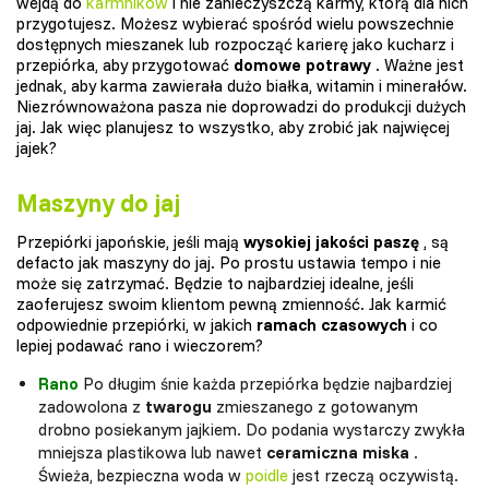
wejdą do
karmników
i nie zanieczyszczą karmy, którą dla nich
przygotujesz. Możesz wybierać spośród wielu powszechnie
dostępnych mieszanek lub rozpocząć karierę jako kucharz i
przepiórka, aby przygotować
domowe potrawy
. Ważne jest
jednak, aby karma zawierała dużo białka, witamin i minerałów.
Niezrównoważona pasza nie doprowadzi do produkcji dużych
jaj. Jak więc planujesz to wszystko, aby zrobić jak najwięcej
jajek?
Maszyny do jaj
Przepiórki japońskie, jeśli mają
wysokiej jakości paszę
, są
defacto jak maszyny do jaj. Po prostu ustawia tempo i nie
może się zatrzymać. Będzie to najbardziej idealne, jeśli
zaoferujesz swoim klientom pewną zmienność. Jak karmić
odpowiednie przepiórki, w jakich
ramach czasowych
i co
lepiej podawać rano i wieczorem?
Rano
Po długim śnie każda przepiórka będzie najbardziej
zadowolona z
twarogu
zmieszanego z gotowanym
drobno posiekanym jajkiem. Do podania wystarczy zwykła
mniejsza plastikowa lub nawet
ceramiczna miska
.
Świeża, bezpieczna woda w
poidle
jest rzeczą oczywistą.