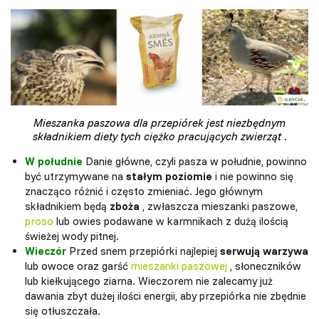
Mieszanka paszowa dla przepiórek jest niezbędnym
składnikiem diety tych ciężko pracujących zwierząt
.
W południe
Danie główne, czyli pasza w południe, powinno
być utrzymywane na
stałym poziomie
i nie powinno się
znacząco różnić i często zmieniać. Jego głównym
składnikiem będą
zboża
, zwłaszcza mieszanki paszowe,
proso
lub owies podawane w karmnikach z dużą ilością
świeżej wody pitnej.
Wieczór
Przed snem przepiórki najlepiej
serwują warzywa
lub owoce oraz garść
mieszanki paszowej
, słoneczników
lub kiełkującego ziarna. Wieczorem nie zalecamy już
dawania zbyt dużej ilości energii, aby przepiórka nie zbędnie
się otłuszczała.