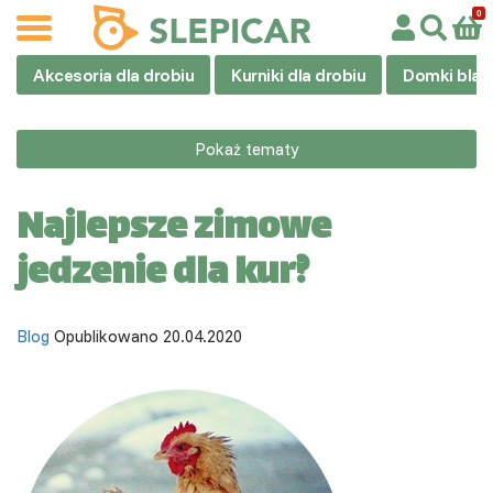
Akcesoria dla drobiu
Kurniki dla drobiu
Domki blas
Pokaż tematy
Najlepsze zimowe
jedzenie dla kur?
Blog
Opublikowano 20.04.2020