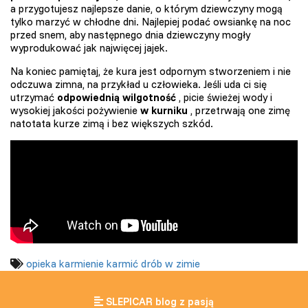
a przygotujesz najlepsze danie, o którym dziewczyny mogą
tylko marzyć w chłodne dni. Najlepiej podać owsiankę na noc
przed snem, aby następnego dnia dziewczyny mogły
wyprodukować jak najwięcej jajek.
Na koniec pamiętaj, że kura jest odpornym stworzeniem i nie
odczuwa zimna, na przykład u człowieka. Jeśli uda ci się
utrzymać
odpowiednią wilgotność
, picie świeżej wody i
wysokiej jakości pożywienie
w kurniku
, przetrwają one zimę
natotata kurze zimą i bez większych szkód.
opieka
karmienie
karmić
drób w zimie
SLEPICAR blog z pasją