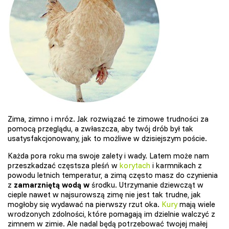
Zima, zimno i mróz. Jak rozwiązać te zimowe trudności za
pomocą przeglądu, a zwłaszcza, aby twój drób był tak
usatysfakcjonowany, jak to możliwe w dzisiejszym poście.
Każda pora roku ma swoje zalety i wady. Latem może nam
przeszkadzać częstsza pleśń w
korytach
i karmnikach z
powodu letnich temperatur, a zimą często masz do czynienia
z
zamarzniętą wodą w
środku. Utrzymanie dziewcząt w
cieple nawet w najsurowszą zimę nie jest tak trudne, jak
mogłoby się wydawać na pierwszy rzut oka.
Kury
mają wiele
wrodzonych zdolności, które pomagają im dzielnie walczyć z
zimnem w zimie. Ale nadal będą potrzebować twojej małej