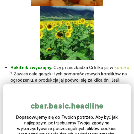
Rokitnik zwyczajny.
Czy przeszkadza Ci kilka jaj w
kurniku
? Zawieś całe gałązki tych pomarańczowych koralików na
ogrodzeniu, a produkcja jaj podwoi się za kilka dni. Jeśli
masz zapasy rokitnika z zeszłego roku, możesz podać je
kurom, dozwolony jest również
suszony rokitnik
.
Jabłko
Owoc, który dosłownie i dosłownie utrzyma twoje
cbar.basic.headline
kury w ruchu i aktywności. Zawieszając
jabłko na sznurku
na środku wybiegu, kury stale zmuszają je do biegania i
Dopasowujemy się do Twoich potrzeb. Aby być jak
skakania wokół niego, aż wszystko zniknie. Możesz
najlepszym, potrzebujemy Twojej zgody na
umieścić jabłko na sznurku w całości lub nawet na pół, to
wykorzystywanie poszczególnych plików cookies
tylko twoja wyobraźnia.