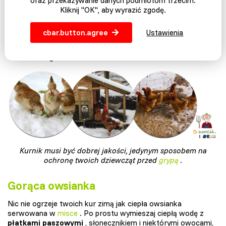
oraz przekazywanie danych podmiotom trzecim.
Dynie
Warzywa zawierające przeciwutleniacze i karoteny,
Kliknij "OK", aby wyrazić zgodę.
które pomogą wzmocnić układ odpornościowy każdej kury,
a dzięki zawartym karotenom
żółtka
będą
zabarwione
cbar.button.agree
Ustawienia
jeszcze bardziej na pomarańczowo niż kiedyś. Wykazano
również, że zebrane nasiona dyni przyczyniają się do
naturalnego odrobaczania drobiu.
Kurnik musi być dobrej jakości, jedynym sposobem na
ochronę twoich dziewcząt przed
grypą
.
Gorąca owsianka
Nic nie ogrzeje twoich kur zimą jak ciepła owsianka
serwowana w
misce
. Po prostu wymieszaj ciepłą wodę z
płatkami paszowymi
, słonecznikiem i niektórymi owocami,