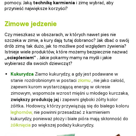
pomocy. Jaką
technikę karmienia
i zimę wybrać, aby
przynieść największe korzyści?
Zimowe jedzenie
Czy mieszkasz w obszarach, w których nawet pies nie
szczeka w zimie, a kury dają tutaj dobranoc? Jak dbać o swój
drób zimą tak dużo, jak to możliwe pod względem żywienia?
Istnieje wiele produktów, które możemy bezpiecznie nazwać
„ociepleniem”
. Jakie pokarmy mamy na myśli i jakie
wybierasz dla swoich dziewcząt?
Kukurydza
Ziarno kukurydzy, a gdy jest podawane w
stanie rozdrobnionym w postaci
złomu
, nie jako całość,
zapewni kurom wystarczającą energię w okresie
zimowym, wspomoże wzrost mięśni u młodego kurczaka,
zwiększy produkcję jaj
i zapewni głęboki żółty kolor
żółtka. Hodowcy, którzy przywiązują się do białego koloru
leghornów,
nie powinni przesadzać z karmieniem
kukurydzy, ponieważ płozy i białe pióra mają skłonność do
żółknięcia
po większej podaży kukurydzy.