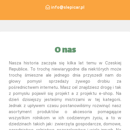
info@slepicar.pl
O nas
Nasza historia zaczęła się kilka lat temu w Czeskiej
Republice. To trochę niewiarygodne dla niektórych może
trochę śmieszne ale jednego dnia przyszedł nam do
głowy pomysł sprzedaży żywego drobiu za
pośrednictwem internetu. Masz cel znajdziesz drogę i tak
z pomysłu pojawił się projekt a z projektu e-shop. Na
dzień dzisiejszy jesteśmy mistrzami w tej kategorii.
Jednak z upływem czasu postanowiliśmy rozwinąć nasz
asortyment produktów o akcesoria pomagające
wszystkim rolnikom w ich codziennym życiu, a to w
dziedzinach takich jak: zwierzęta gospodarcze, domowe,
ogrodnictwo, rolnictwo, pszczelarstwo i wiele innych. Na