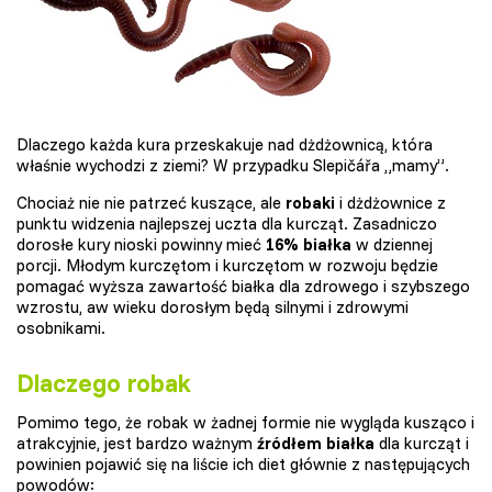
Dlaczego każda kura przeskakuje nad dżdżownicą, która
właśnie wychodzi z ziemi? W przypadku Slepičářa „mamy”.
Chociaż nie nie patrzeć kuszące, ale
robaki
i dżdżownice z
punktu widzenia najlepszej uczta dla kurcząt. Zasadniczo
dorosłe kury nioski powinny mieć
16% białka
w dziennej
porcji. Młodym kurczętom i kurczętom w rozwoju będzie
pomagać wyższa zawartość białka dla zdrowego i szybszego
wzrostu, aw wieku dorosłym będą silnymi i zdrowymi
osobnikami.
Dlaczego robak
Pomimo tego, że robak w żadnej formie nie wygląda kusząco i
atrakcyjnie, jest bardzo ważnym
źródłem białka
dla kurcząt i
powinien pojawić się na liście ich diet głównie z następujących
powodów: