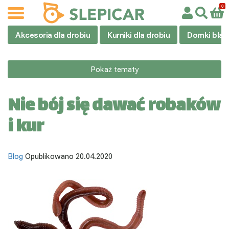
Akcesoria dla drobiu
Kurniki dla drobiu
Domki blas
Pokaż tematy
Nie bój się dawać robaków
i kur
Blog
Opublikowano 20.04.2020