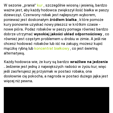
W sezonie „prania”
kur
, szczególnie wiosną i jesienią, bardzo
ważne jest, aby każdy hodowca zwiększył ilość białka w paszy
dziewcząt. Czerwony robak jest najlepszym wyborem,
ponieważ jest doskonałym
źródłem białka
, które pomoże
kury ponownie uzyskać nowy płaszcz w krótkim czasie -
nowe pióra. Podaż robaków w paszy pomaga również bardzo
dobrze utrzymać
wysokiej jakości układ odpornościowy
, co
również jest częstym problemem u drobiu w zimie. A jeśli nie
chcesz hodować robaków lub iść na zakupy, możesz kupić
mączkę rybną lub
koncentrat białkowy
, co jest świetną
alternatywą.
Każdy hodowca wie, że kury są bardzo
wrażliwe na jedzenie
. Jedzenie jest jedną z największych radości w życiu kur, więc
jeśli zaoferujesz jej przysmak w postaci robaka, ona
dosłownie cię pokocha, a nagroda w postaci dużego jajka jest
więcej niż pewna.