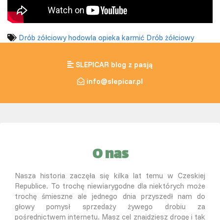
Drób żółciowy
hodowla
opieka
karmić
Drób żółciowy
SLEPICAR blog z pasją
info@slepicar.pl
O nas
Nasza historia zaczęła się kilka lat temu w Czeskiej
Republice. To trochę niewiarygodne dla niektórych może
trochę śmieszne ale jednego dnia przyszedł nam do
głowy pomysł sprzedaży żywego drobiu za
pośrednictwem internetu. Masz cel znajdziesz drogę i tak