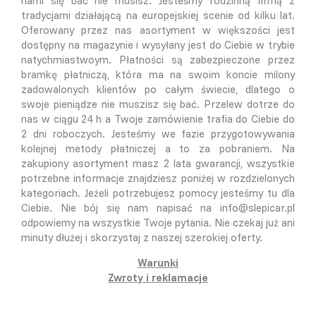
nami się bać nie musisz. Jesteśmy rodzinną firmą z
tradycjami działającą na europejskiej scenie od kilku lat.
Oferowany przez nas asortyment w większości jest
dostępny na magazynie i wysyłany jest do Ciebie w trybie
natychmiastwoym. Płatności są zabezpieczone przez
bramkę płatniczą, która ma na swoim koncie milony
zadowalonych klientów po całym świecie, dlatego o
swoje pieniądze nie muszisz się bać. Przelew dotrze do
nas w ciągu 24 h a Twoje zamówienie trafia do Ciebie do
2 dni roboczych. Jesteśmy we fazie przygotowywania
kolejnej metody płatniczej a to za pobraniem. Na
zakupiony asortyment masz 2 lata gwarancji, wszystkie
potrzebne informacje znajdziesz poniżej w rozdzielonych
kategoriach. Jeżeli potrzebujesz pomocy jesteśmy tu dla
Ciebie. Nie bój się nam napisać na info@slepicar.pl
odpowiemy na wszystkie Twoje pytania. Nie czekaj już ani
minuty dłużej i skorzystaj z naszej szerokiej oferty.
Warunki
Zwroty i reklamacje