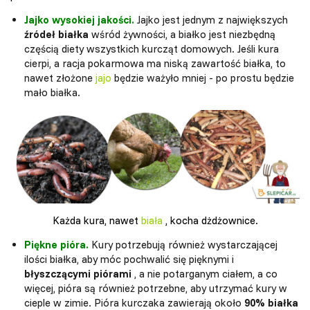
Jajko wysokiej jakości.
Jajko jest jednym z największych
źródeł białka
wśród żywności, a białko jest niezbędną
częścią diety wszystkich kurcząt domowych. Jeśli kura
cierpi, a racja pokarmowa ma niską zawartość białka, to
nawet złożone
jajo
będzie ważyło mniej - po prostu będzie
mało białka.
Każda kura, nawet
biała
, kocha dżdżownice.
Piękne pióra.
Kury potrzebują również wystarczającej
ilości białka, aby móc pochwalić się pięknymi i
błyszczącymi piórami
, a nie potarganym ciałem, a co
więcej, pióra są również potrzebne, aby utrzymać kury w
cieple w zimie. Pióra kurczaka zawierają około
90% białka