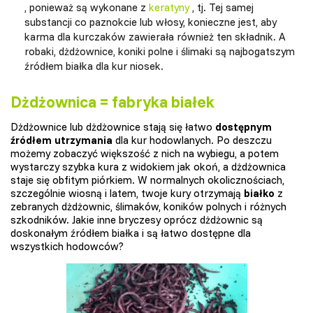
, ponieważ są wykonane z
keratyny
, tj. Tej samej
substancji co paznokcie lub włosy, konieczne jest, aby
karma dla kurczaków zawierała również ten składnik. A
robaki, dżdżownice, koniki polne i ślimaki są najbogatszym
źródłem białka dla kur niosek.
Dżdżownica = fabryka białek
Dżdżownice lub dżdżownice stają się łatwo
dostępnym
źródłem utrzymania
dla kur hodowlanych. Po deszczu
możemy zobaczyć większość z nich na wybiegu, a potem
wystarczy szybka kura z widokiem jak okoń, a dżdżownica
staje się obfitym piórkiem. W normalnych okolicznościach,
szczególnie wiosną i latem, twoje kury otrzymają
białko
z
zebranych dżdżownic, ślimaków, koników polnych i różnych
szkodników. Jakie inne bryczesy oprócz dżdżownic są
doskonałym źródłem białka i są łatwo dostępne dla
wszystkich hodowców?