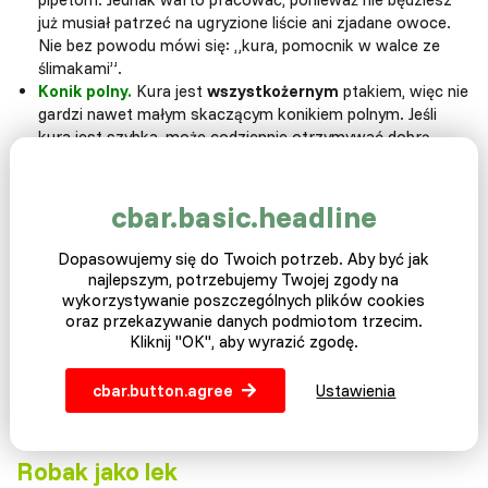
już musiał patrzeć na ugryzione liście ani zjadane owoce.
Nie bez powodu mówi się: „kura, pomocnik w walce ze
ślimakami”.
Konik polny.
Kura jest
wszystkożernym
ptakiem, więc nie
gardzi nawet małym skaczącym konikiem polnym. Jeśli
kura jest szybka, może codziennie otrzymywać dobrą
dawkę białka dzięki konikom polnym.
cbar.basic.headline
Dopasowujemy się do Twoich potrzeb. Aby być jak
najlepszym, potrzebujemy Twojej zgody na
wykorzystywanie poszczególnych plików cookies
oraz przekazywanie danych podmiotom trzecim.
Kliknij "OK", aby wyrazić zgodę.
cbar.button.agree
Ustawienia
Robaki są również popularnym przysmakiem wśród
hodowców.
Robak jako lek