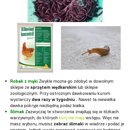
Robak z mąki
Zwykle można go zdobyć w dowolnym
sklepie ze
sprzętem wędkarskim
lub sklepie
zoologicznym. Przy ostrożnym dawkowaniu kurom
wystarczy
dwa razy w tygodniu
. Nawet ta niewielka
dawka pokryje niezbędną podaż białka.
Ślimak
Zazwyczaj te stworzenia znajdują się w łóżkach
warzywnych, do których
kury nie mają
wstępu. Więc nie
masz wyboru, musisz
zebrać ślimaki
w wiadrze i podać je
pipetom. Jednak warto pracować, ponieważ nie będziesz