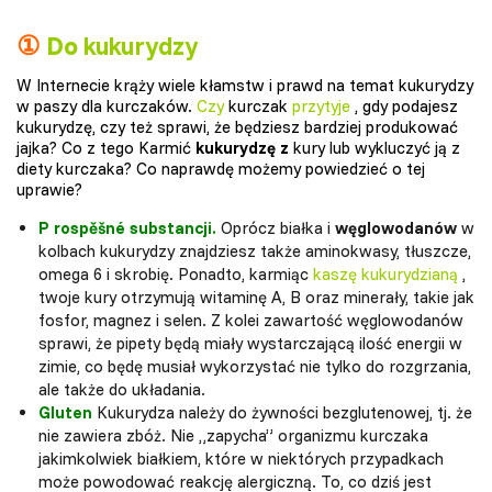
①
Do
kukurydzy
W Internecie krąży wiele kłamstw i prawd na temat kukurydzy
w paszy dla kurczaków.
Czy
kurczak
przytyje
, gdy podajesz
kukurydzę, czy też sprawi, że będziesz bardziej produkować
jajka? Co z tego Karmić
kukurydzę z
kury lub wykluczyć ją z
diety kurczaka? Co naprawdę możemy powiedzieć o tej
uprawie?
P
rospěšné substancji.
Oprócz białka i
węglowodanów
w
kolbach kukurydzy znajdziesz także aminokwasy, tłuszcze,
omega 6 i skrobię. Ponadto, karmiąc
kaszę kukurydzianą
,
twoje kury otrzymują witaminę A, B oraz minerały, takie jak
fosfor, magnez i selen. Z kolei zawartość węglowodanów
sprawi, że pipety będą miały wystarczającą ilość energii w
zimie, co będę musiał wykorzystać nie tylko do rozgrzania,
ale także do układania.
Gluten
Kukurydza należy do żywności bezglutenowej, tj. że
nie zawiera zbóż. Nie „zapycha” organizmu kurczaka
jakimkolwiek białkiem, które w niektórych przypadkach
może powodować reakcję alergiczną. To, co dziś jest