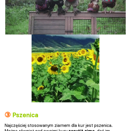
③
Pszenica
Najczęściej stosowanym ziarnem dla kur jest pszenica.
Można również nad swoimi kury
zasytit zima,
dać im