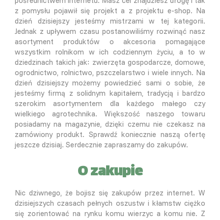
pośrednictwem internetu. Masz cel znajdziesz drogę i tak
z pomysłu pojawił się projekt a z projektu e-shop. Na
dzień dzisiejszy jesteśmy mistrzami w tej kategorii.
Jednak z upływem czasu postanowiliśmy rozwinąć nasz
asortyment produktów o akcesoria pomagające
wszystkim rolnikom w ich codziennym życiu, a to w
dziedzinach takich jak: zwierzęta gospodarcze, domowe,
ogrodnictwo, rolnictwo, pszczelarstwo i wiele innych. Na
dzień dzisiejszy możemy powiedzieć sami o sobie, że
jesteśmy firmą z solidnym kapitałem, tradycją i bardzo
szerokim asortymentem dla każdego małego czy
wielkiego agrotechnika. Większość naszego towaru
posiadamy na magazynie, dzięki czemu nie czekasz na
zamówiony produkt. Sprawdź koniecznie naszą ofertę
jeszcze dzisiaj. Serdecznie zapraszamy do zakupów.
O zakupie
Nic dziwnego, że bojisz się zakupów przez internet. W
dzisiejszych czasach pełnych oszustw i kłamstw ciężko
się zorientować na rynku komu wierzyc a komu nie. Z