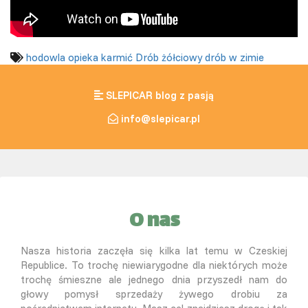
hodowla
opieka
karmić
Drób żółciowy
drób w zimie
SLEPICAR blog z pasją
info@slepicar.pl
O nas
Nasza historia zaczęła się kilka lat temu w Czeskiej
Republice. To trochę niewiarygodne dla niektórych może
trochę śmieszne ale jednego dnia przyszedł nam do
głowy pomysł sprzedaży żywego drobiu za