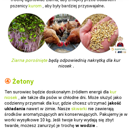
pszenicy
kurom
, aby były bardziej przyswajalne.
Ziarna porośnięte
będą odpowiednią nakrętką dla kur
niosek
.
④
Żetony
Ten surowiec będzie doskonałym źródłem energii dla
kur
niosek
, ale także dla psów w chłodne dni. Może służyć jako
codzienny przysmak dla kur, gdzie chcesz utrzymać
jakość
układania
nawet w zimie. Nasze
skwarki
nie zawierają
środków aromatyzujących ani konserwujących. Pakujemy je w
worki wysyłkowe 10 kg. Jeśli twoje kury wydają się zbyt
twarde, możesz zanurzyć je trochę
w wodzie
.