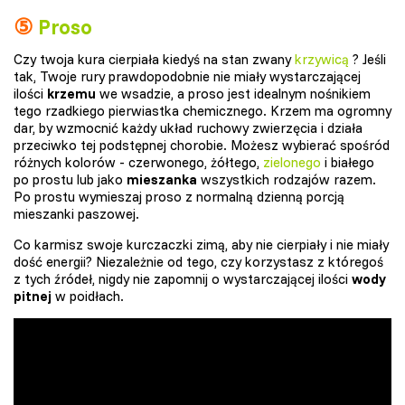
⑤
Proso
Czy twoja kura cierpiała kiedyś na stan zwany
krzywicą
? Jeśli
tak, Twoje rury prawdopodobnie nie miały wystarczającej
ilości
krzemu
we wsadzie, a proso jest idealnym nośnikiem
tego rzadkiego pierwiastka chemicznego. Krzem ma ogromny
dar, by wzmocnić każdy układ ruchowy zwierzęcia i działa
przeciwko tej podstępnej chorobie. Możesz wybierać spośród
różnych kolorów - czerwonego, żółtego,
zielonego
i białego
po prostu lub jako
mieszanka
wszystkich rodzajów razem.
Po prostu wymieszaj proso z normalną dzienną porcją
mieszanki paszowej.
Co karmisz swoje kurczaczki zimą, aby nie cierpiały i nie miały
dość energii? Niezależnie od tego, czy korzystasz z któregoś
z tych źródeł, nigdy nie zapomnij o wystarczającej ilości
wody
pitnej
w poidłach.