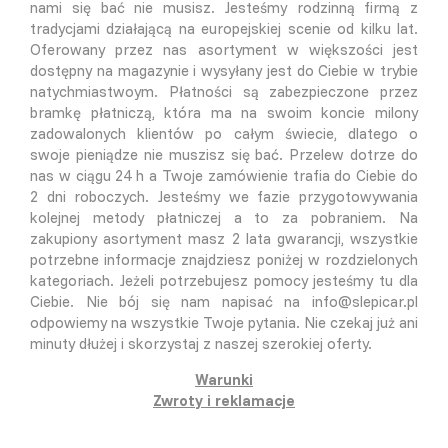
nami się bać nie musisz. Jesteśmy rodzinną firmą z
tradycjami działającą na europejskiej scenie od kilku lat.
Oferowany przez nas asortyment w większości jest
dostępny na magazynie i wysyłany jest do Ciebie w trybie
natychmiastwoym. Płatności są zabezpieczone przez
bramkę płatniczą, która ma na swoim koncie milony
zadowalonych klientów po całym świecie, dlatego o
swoje pieniądze nie muszisz się bać. Przelew dotrze do
nas w ciągu 24 h a Twoje zamówienie trafia do Ciebie do
2 dni roboczych. Jesteśmy we fazie przygotowywania
kolejnej metody płatniczej a to za pobraniem. Na
zakupiony asortyment masz 2 lata gwarancji, wszystkie
potrzebne informacje znajdziesz poniżej w rozdzielonych
kategoriach. Jeżeli potrzebujesz pomocy jesteśmy tu dla
Ciebie. Nie bój się nam napisać na info@slepicar.pl
odpowiemy na wszystkie Twoje pytania. Nie czekaj już ani
minuty dłużej i skorzystaj z naszej szerokiej oferty.
Warunki
Zwroty i reklamacje