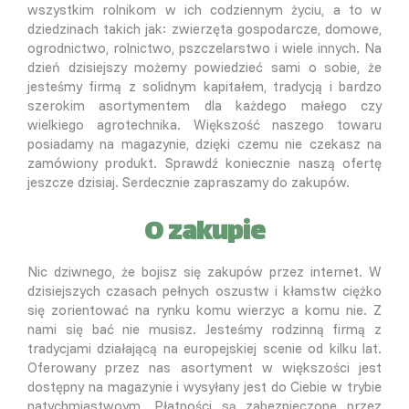
wszystkim rolnikom w ich codziennym życiu, a to w
dziedzinach takich jak: zwierzęta gospodarcze, domowe,
ogrodnictwo, rolnictwo, pszczelarstwo i wiele innych. Na
dzień dzisiejszy możemy powiedzieć sami o sobie, że
jesteśmy firmą z solidnym kapitałem, tradycją i bardzo
szerokim asortymentem dla każdego małego czy
wielkiego agrotechnika. Większość naszego towaru
posiadamy na magazynie, dzięki czemu nie czekasz na
zamówiony produkt. Sprawdź koniecznie naszą ofertę
jeszcze dzisiaj. Serdecznie zapraszamy do zakupów.
O zakupie
Nic dziwnego, że bojisz się zakupów przez internet. W
dzisiejszych czasach pełnych oszustw i kłamstw ciężko
się zorientować na rynku komu wierzyc a komu nie. Z
nami się bać nie musisz. Jesteśmy rodzinną firmą z
tradycjami działającą na europejskiej scenie od kilku lat.
Oferowany przez nas asortyment w większości jest
dostępny na magazynie i wysyłany jest do Ciebie w trybie
natychmiastwoym. Płatności są zabezpieczone przez