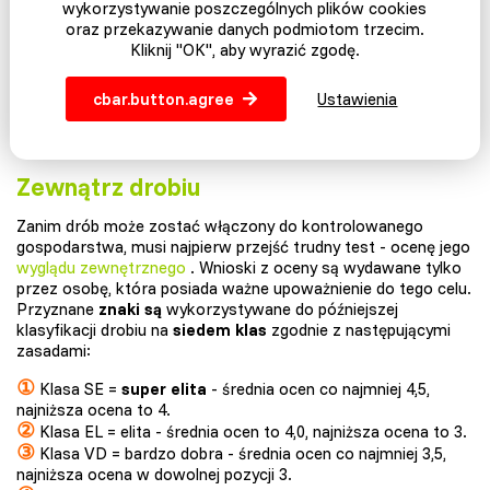
wykorzystywanie poszczególnych plików cookies
oraz przekazywanie danych podmiotom trzecim.
Kliknij "OK", aby wyrazić zgodę.
cbar.button.agree
Ustawienia
Certyfikat wyceny drobiu (źródło: www.shop.cschdz.eu)
Zewnątrz drobiu
Zanim drób może zostać włączony do kontrolowanego
gospodarstwa, musi najpierw przejść trudny test - ocenę jego
wyglądu zewnętrznego
. Wnioski z oceny są wydawane tylko
przez osobę, która posiada ważne upoważnienie do tego celu.
Przyznane
znaki są
wykorzystywane do późniejszej
klasyfikacji drobiu na
siedem klas
zgodnie z następującymi
zasadami:
①
Klasa SE =
super elita
- średnia ocen co najmniej 4,5,
najniższa ocena to 4.
②
Klasa EL = elita - średnia ocen to 4,0, najniższa ocena to 3.
③
Klasa VD = bardzo dobra - średnia ocen co najmniej 3,5,
najniższa ocena w dowolnej pozycji 3.