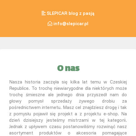
SLEPICAR blog z pasją
info@slepicar.pl
O nas
Nasza historia zaczęła się kilka lat temu w Czeskiej
Republice. To trochę niewiarygodne dla niektórych może
trochę śmieszne ale jednego dnia przyszedł nam do
głowy pomysł sprzedaży żywego drobiu za
pośrednictwem internetu. Masz cel znajdziesz drogę i tak
z pomysłu pojawił się projekt a z projektu e-shop. Na
dzień dzisiejszy jesteśmy mistrzami w tej kategorii.
Jednak z upływem czasu postanowiliśmy rozwinąć nasz
asortyment produktów o akcesoria pomagające