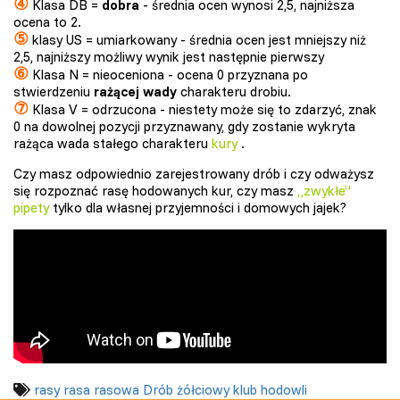
④
Klasa DB =
dobra
- średnia ocen wynosi 2,5, najniższa
ocena to 2.
⑤
klasy US = umiarkowany - średnia ocen jest mniejszy niż
2,5, najniższy możliwy wynik jest następnie pierwszy
⑥
Klasa N = nieoceniona - ocena 0 przyznana po
stwierdzeniu
rażącej wady
charakteru drobiu.
⑦
Klasa V = odrzucona - niestety może się to zdarzyć, znak
0 na dowolnej pozycji przyznawany, gdy zostanie wykryta
rażąca wada stałego charakteru
kury
.
Czy masz odpowiednio zarejestrowany drób i czy odważysz
się rozpoznać rasę hodowanych kur, czy masz
„zwykłe”
pipety
tylko dla własnej przyjemności i domowych jajek?
rasy
rasa rasowa
Drób żółciowy
klub hodowli