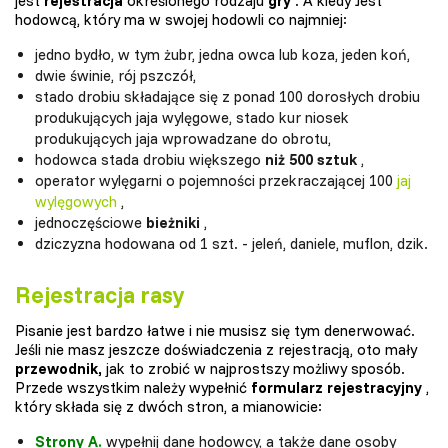
jest
rejestracja
określonego rodzaju
gry
. A kiedy Jest
hodowcą, który ma w swojej hodowli co najmniej:
jedno bydło, w tym żubr, jedna owca lub koza, jeden koń,
dwie świnie, rój pszczół,
stado drobiu składające się z ponad 100 dorosłych drobiu
produkujących jaja wylęgowe, stado kur niosek
produkujących jaja wprowadzane do obrotu,
hodowca stada drobiu większego
niż 500 sztuk
,
operator wylęgarni o pojemności przekraczającej 100
jaj
wylęgowych
,
jednoczęściowe
bieżniki
,
dziczyzna hodowana od 1 szt. - jeleń, daniele, muflon, dzik.
Rejestracja rasy
Pisanie jest bardzo łatwe i nie musisz się tym denerwować.
Jeśli nie masz jeszcze doświadczenia z rejestracją, oto mały
przewodnik,
jak to zrobić w najprostszy możliwy sposób.
Przede wszystkim należy wypełnić
formularz rejestracyjny
,
który składa się z dwóch stron, a mianowicie:
Strony A.
wypełnij dane hodowcy, a także dane osoby