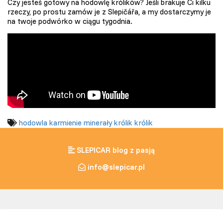
Czy jesteś gotowy na hodowlę królików? Jeśli brakuje Ci kilku
rzeczy, po prostu zamów je z Slepičářa, a my dostarczymy je
na twoje podwórko w ciągu tygodnia.
hodowla
karmienie
minerały
królik
królik
SLEPICAR blog z pasją
info@slepicar.pl