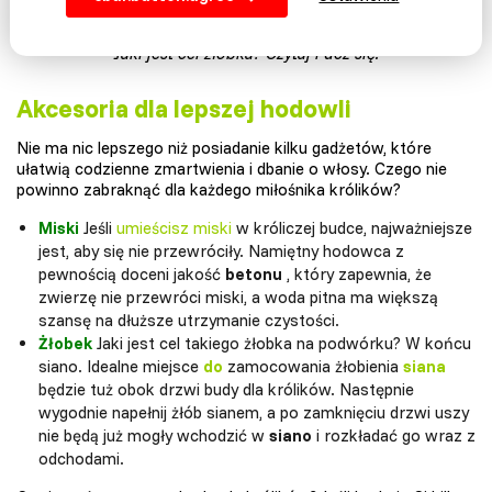
Jaki jest cel żłóbka? Czytaj i ucz się.
Akcesoria dla lepszej hodowli
Nie ma nic lepszego niż posiadanie kilku gadżetów, które
ułatwią codzienne zmartwienia i dbanie o włosy. Czego nie
powinno zabraknąć dla każdego miłośnika królików?
Miski
Jeśli
umieścisz miski
w króliczej budce, najważniejsze
jest, aby się nie przewróciły. Namiętny hodowca z
pewnością doceni jakość
betonu
, który zapewnia, że
zwierzę nie przewróci miski, a woda pitna ma większą
szansę na dłuższe utrzymanie czystości.
Żłobek
Jaki jest cel takiego żłobka na podwórku? W końcu
siano. Idealne miejsce
do
zamocowania żłobienia
siana
będzie tuż obok drzwi budy dla królików. Następnie
wygodnie napełnij żłób sianem, a po zamknięciu drzwi uszy
nie będą już mogły wchodzić w
siano
i rozkładać go wraz z
odchodami.