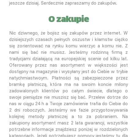
jeszcze dzisiaj. Serdecznie zapraszamy do zakupów.
O zakupie
Nic dziwnego, że bojisz się zakupów przez internet. W
dzisiejszych czasach pełnych oszustw i kłamstw ciężko
się zorientować na rynku komu wierzyc a komu nie. Z
nami się bać nie musisz. Jesteśmy rodzinną firmą z
tradycjami działającą na europejskiej scenie od kilku lat.
Oferowany przez nas asortyment w większości jest
dostępny na magazynie i wysyłany jest do Ciebie w trybie
natychmiastwoym. Płatności są zabezpieczone przez
bramkę płatniczą, która ma na swoim koncie milony
zadowalonych klientów po całym świecie, dlatego o
swoje pieniądze nie muszisz się bać. Przelew dotrze do
nas w ciągu 24 h a Twoje zamówienie trafia do Ciebie do
2 dni roboczych. Jesteśmy we fazie przygotowywania
kolejnej metody płatniczej a to za pobraniem. Na
zakupiony asortyment masz 2 lata gwarancji, wszystkie
potrzebne informacje znajdziesz poniżej w rozdzielonych
kategoriach. Jeżeli potrzebujesz pomocy jesteśmy tu dla