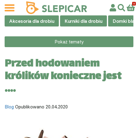
Akcesoria dla drobiu
Kurniki dla drobiu
Domki blas
Pokaż tematy
Przed hodowaniem
królików konieczne jest
....
Blog
Opublikowano 20.04.2020