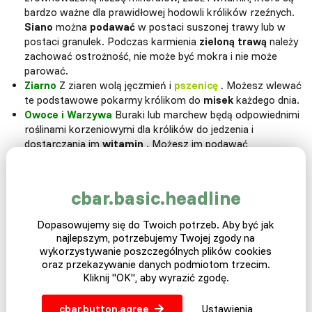
bardzo ważne dla prawidłowej hodowli królików rzeźnych.
Siano
można
podawać
w postaci suszonej trawy lub w
postaci granulek. Podczas karmienia
zieloną trawą
należy
zachować ostrożność, nie może być mokra i nie może
parować.
Ziarno
Z ziaren wolą jęczmień i
pszenicę
. Możesz wlewać
te podstawowe pokarmy królikom do
misek
każdego dnia.
Owoce i Warzywa
Buraki lub marchew będą odpowiednimi
roślinami korzeniowymi dla królików do jedzenia i
dostarczania im
witamin
. Możesz im podawać
codziennie, niczego nie zepsujesz.
Ciasta
Twardy chleb jest integralną częścią karmy,
ponieważ pomaga królikom
mielić
przednie siekacze
,
cbar.basic.headline
które stale rosną. Gałęzie jabłoni lub wiśni posłużą również
jako smak.
Dopasowujemy się do Twoich potrzeb. Aby być jak
najlepszym, potrzebujemy Twojej zgody na
wykorzystywanie poszczególnych plików cookies
oraz przekazywanie danych podmiotom trzecim.
Kliknij "OK", aby wyrazić zgodę.
cbar.button.agree
Ustawienia