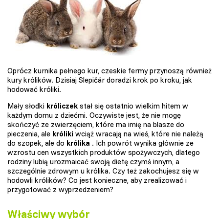
Oprócz kurnika pełnego kur, czeskie fermy przynoszą również
kury królików. Dzisiaj Slepičár doradzi krok po kroku, jak
hodować króliki.
Mały słodki
króliczek
stał się ostatnio wielkim hitem w
każdym domu z dziećmi. Oczywiste jest, że nie mogę
skończyć ze zwierzęciem, które ma imię na blasze do
pieczenia, ale
króliki
wciąż wracają na wieś, które nie należą
do szopek, ale do
królika
. Ich powrót wynika głównie ze
wzrostu cen wszystkich produktów spożywczych, dlatego
rodziny lubią urozmaicać swoją dietę czymś innym, a
szczególnie zdrowym u królika. Czy też zakochujesz się w
hodowli królików? Co jest konieczne, aby zrealizować i
przygotować z wyprzedzeniem?
Właściwy wybór