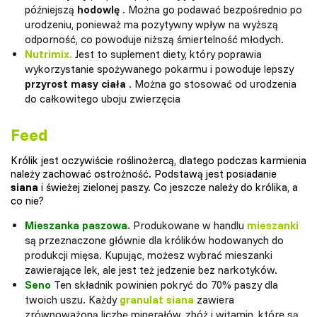
późniejszą
hodowlę
. Można go podawać bezpośrednio po
urodzeniu, ponieważ ma pozytywny wpływ na wyższą
odporność, co powoduje niższą śmiertelność młodych.
Nutrimix.
Jest to suplement diety, który poprawia
wykorzystanie spożywanego pokarmu i powoduje lepszy
przyrost masy ciała
. Można go stosować od urodzenia
do całkowitego uboju zwierzęcia
Feed
Królik jest oczywiście roślinożercą, dlatego podczas karmienia
należy zachować ostrożność. Podstawą jest posiadanie
siana
i świeżej zielonej paszy. Co jeszcze należy do królika, a
co nie?
Mieszanka paszowa.
Produkowane w handlu
mieszanki
są przeznaczone głównie dla królików hodowanych do
produkcji mięsa. Kupując, możesz wybrać mieszanki
zawierające lek, ale jest też jedzenie bez narkotyków.
Seno
Ten składnik powinien pokryć do 70% paszy dla
twoich uszu. Każdy
granulat siana
zawiera
zrównoważoną liczbę minerałów, zbóż i witamin, które są