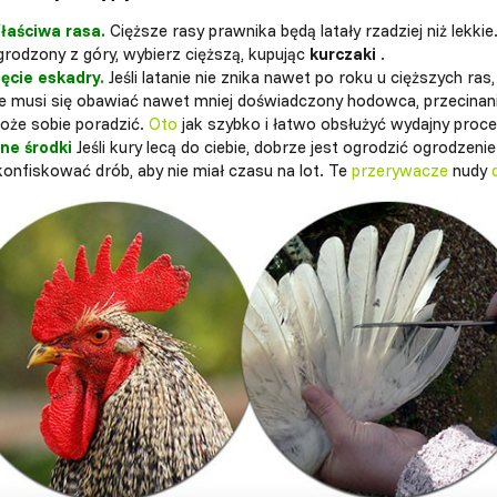
łaściwa rasa.
Cięższe rasy prawnika będą latały rzadziej niż lekkie
grodzony z góry, wybierz cięższą, kupując
kurczaki
.
ięcie eskadry.
Jeśli latanie nie znika nawet po roku u cięższych ras,
ie musi się obawiać nawet mniej doświadczony hodowca, przecinan
oże sobie poradzić.
Oto
jak szybko i łatwo obsłużyć wydajny proce
nne środki
Jeśli kury lecą do ciebie, dobrze jest ogrodzić ogrodzenie
konfiskować drób, aby nie miał czasu na lot. Te
przerywacze
nudy