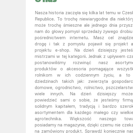
O nas
Nasza historia zaczęła się kilka lat temu w Czesk
Republice. To trochę niewiarygodne dla niektór
może trochę śmieszne ale jednego dnia przysz
nam do głowy pomysł sprzedaży żywego drobiu
pośrednictwem internetu. Masz cel znajdzi
drogę i tak z pomysłu pojawił się projekt 
projektu e-shop. Na dzień dzisiejszy jeste
mistrzami w tej kategorii. Jednak z upływem cz
postanowiliśmy rozwinąć nasz asortym
produktów o akcesoria pomagające wszyst
rolnikom w ich codziennym życiu, a t
dziedzinach takich jak: zwierzęta gospodarc
domowe, ogrodnictwo, rolnictwo, pszczelarstw
wiele innych. Na dzień dzisiejszy moż
powiedzieć sami o sobie, że jesteśmy firm
solidnym kapitałem, tradycją i bardzo szero
asortymentem dla każdego małego czy wielki
agrotechnika. Większość naszego tow
posiadamy na magazynie, dzięki czemu nie czek
na zamówiony produkt. Sprawdź koniecznie na