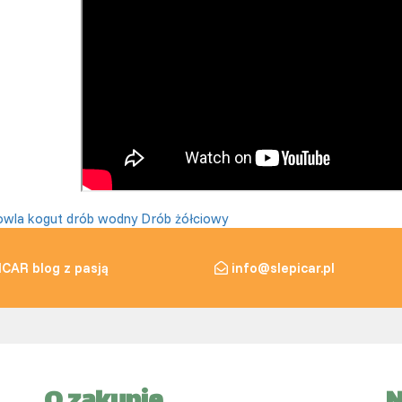
owla
kogut
drób wodny
Drób żółciowy
ICAR blog z pasją
info@slepicar.pl