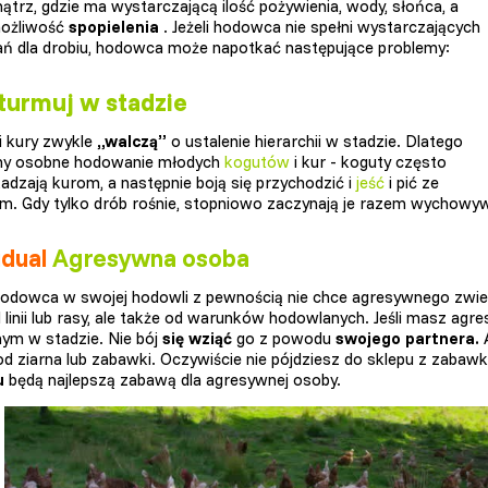
ątrz, gdzie ma wystarczającą ilość pożywienia, wody, słońca, a
możliwość
spopielenia
. Jeżeli hodowca nie spełni wystarczających
 dla drobiu, hodowca może napotkać następujące problemy:
turmuj w stadzie
i kury zwykle
„walczą”
o ustalenie hierarchii w stadzie. Dlatego
my osobne hodowanie młodych
kogutów
i kur - koguty często
adzają kurom, a następnie boją się przychodzić i
jeść
i pić ze
m. Gdy tylko drób rośnie, stopniowo zaczynają je razem wychowywa
idual
Agresywna osoba
odowca w swojej hodowli z pewnością nie chce agresywnego zwier
d linii lub rasy, ale także od warunków hodowlanych. Jeśli masz ag
nym w stadzie. Nie bój
się wziąć
go z powodu
swojego partnera.
A
d ziarna lub zabawki. Oczywiście nie pójdziesz do sklepu z zabawka
u
będą najlepszą zabawą dla agresywnej osoby.