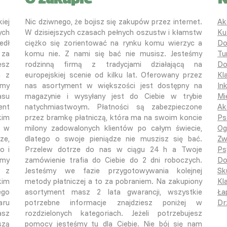
O zakupie
N
iej
Nic dziwnego, że bojisz się zakupów przez internet.
Ak
ych
W dzisiejszych czasach pełnych oszustw i kłamstw
Ku
edł
ciężko się zorientować na rynku komu wierzyc a
Do
 za
komu nie. Z nami się bać nie musisz. Jesteśmy
Tu
esz
rodzinną firmą z tradycjami działającą na
Do
a z
europejskiej scenie od kilku lat. Oferowany przez
Kl
śmy
nas asortyment w większości jest dostępny na
In
asu
magazynie i wysyłany jest do Ciebie w trybie
Mi
ent
natychmiastwoym. Płatności są zabezpieczone
Ak
kim
przez bramkę płatniczą, która ma na swoim koncie
Ps
o w
milony zadowalonych klientów po całym świecie,
Og
ze,
dlatego o swoje pieniądze nie muszisz się bać.
Zw
o i
Przelew dotrze do nas w ciągu 24 h a Twoje
Ps
emy
zamówienie trafia do Ciebie do 2 dni roboczych.
Do
ą z
Jesteśmy we fazie przygotowywania kolejnej
Sk
kim
metody płatniczej a to za pobraniem. Na zakupiony
Kla
ego
asortyment masz 2 lata gwarancji, wszystkie
Ła
aru
potrzebne informacje znajdziesz poniżej w
Dr
asz
rozdzielonych kategoriach. Jeżeli potrzebujesz
szą
pomocy jesteśmy tu dla Ciebie. Nie bój się nam