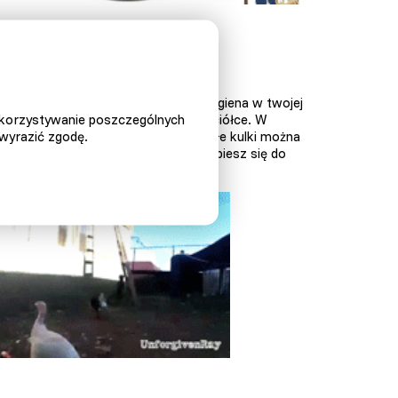
rą
przecinającą lewy tył.
e, niestety, musimy powiedzieć, że higiena w twojej
ykorzystywanie poszczególnych
łu
, który znajduje się w padoku lub ściółce. W
 wyrazić zgodę.
może to uszkodzić brudny pazur. Małe kulki można
to zrobić bezboleśnie, natychmiast spiesz się do