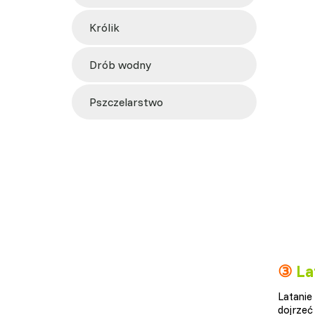
królik
drób wodny
pszczelarstwo
③
La
Latanie
dojrzeć