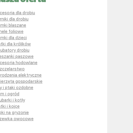
asza oferta
cesoria dla drobiu
rniki dla drobiu
mki blaszane
nele foliowe
mki dla dzieci
atki dla królików
kubatory drobiu
eszanki paszowe
cesoria hodowlane
zczelarstwo
rodzenia elektryczne
ierzęta gospodarskie
y i ptaki ozdobne
m i ogród
ubarki i kotły
tki i kojce
pki na gryzonie
zewka owocowe