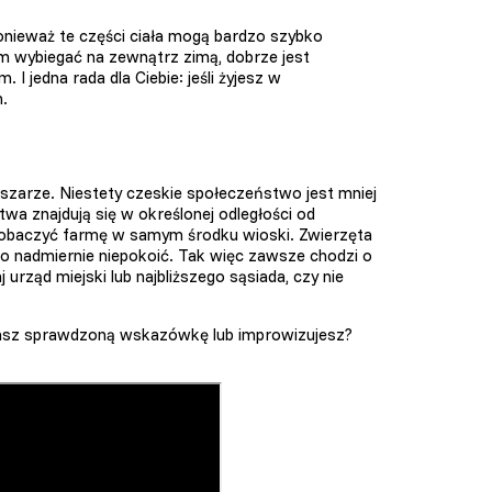
ponieważ te części ciała mogą bardzo szybko
m wybiegać na zewnątrz zimą, dobrze jest
I jedna rada dla Ciebie: jeśli żyjesz w
.
zarze. Niestety czeskie społeczeństwo jest mniej
wa znajdują się w określonej odległości od
obaczyć farmę w samym środku wioski. Zwierzęta
go nadmiernie niepokoić. Tak więc zawsze chodzi o
j urząd miejski lub najbliższego sąsiada, czy nie
asz sprawdzoną wskazówkę lub improwizujesz?