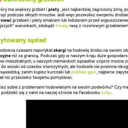
tóry ma większy grzbiet i
płaty
, jest najbardziej zagrożony zimą, 
ąć podczas silnych mrozów. Jeśli więc pozwolisz swojemu drobie
rować
grzebień i płaty smalcem lub indulonem przed wypuszczeniem. 
ejszych” warunkach, zdobądź
trwałą
rasę z rozetowym grzebieniem
rytowany sąsiad
hodowca czasami napotykał
skargi
na hodowlę drobiu na swoim obs
cyjne
niż za granicą. Podczas gdy w naszym kraju duże gospodarst
w mieszkalnych, u naszych niemieckich sąsiadów często można z
y do wioski od czasów starożytnych, ale hodowla nie powinna niko
ąsiedzką, zanim kupisz kurczaki lub
piskliwe gęsi
, najpierw zapyta
eli nic przeciwko twojemu pomysłowi.
zisz sobie z problemami hodowlanymi na swoim podwórku? Czy m
podzielić się z nami na naszej stronie na Facebooku
tutaj
.