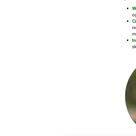
W
o
C
n
m
I
s