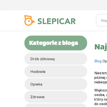
Kategorie z bloga
Naj
Drób żółciowy
Blog
Op
hodowla
Niestet
później 
niebezp
opieka
Większ
osoba, 
zdrowie
który n
do osoby