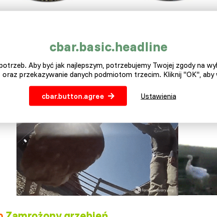
Doświadczony hodowca poradzi sobie z
eskad
alik na palcach
cbar.basic.headline
pazurach
kurczaków znajdują się złogi w kształcie kulek? Następni
otrzeb. Aby być jak najlepszym, potrzebujemy Twojej zgody na w
 jest niewystarczająca, ponieważ te kulki na palcach powstają z
ka
 oraz przekazywanie danych podmiotom trzecim. Kliknij "OK", aby
wypadku nie należy wyciągać powstałych piłek z drobiu, ponieważ 
kowo łatwo usunąć po
namoczeniu
w letniej wodzie. Jeśli możesz 
nia wybiegu i stajni.
cbar.button.agree
Ustawienia
b
Zamrożony grzebień