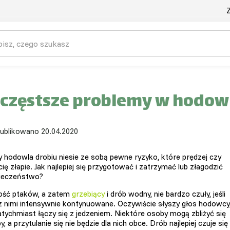
Z
częstsze problemy w hodowli
ublikowano 20.04.2020
y hodowla drobiu niesie ze sobą pewne ryzyko, które prędzej czy
cię złapie. Jak najlepiej się przygotować i zatrzymać lub złagodzić
ieczeństwo?
ość ptaków, a zatem
grzebiący
i drób wodny, nie bardzo czuły, jeśli
z nimi intensywnie kontynuowane. Oczywiście słyszy głos hodowcy
atychmiast łączy się z jedzeniem. Niektóre osoby mogą zbliżyć się
, a przytulanie się nie będzie dla nich obce. Drób najlepiej czuje się