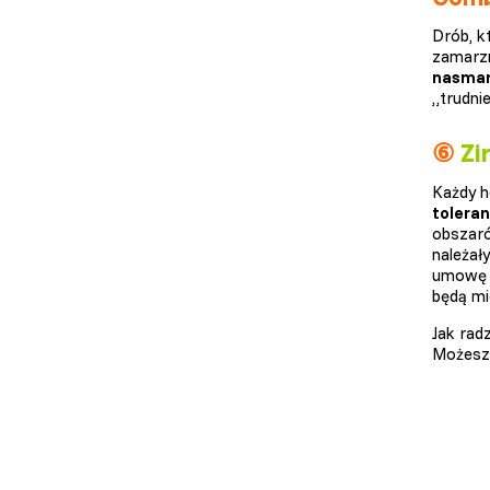
Drób, k
zamarzn
nasma
„trudni
⑥
Zi
Każdy 
toleran
obszaró
należał
umowę s
będą mi
Jak rad
Możesz 