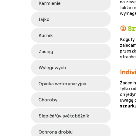
na zewn
karmienie
także 
wymagań
jajko
①
Sz
kurnik
Koguty 
zaleca
przeszk
zasięg
strache
wylęgowych
Indiv
Żaden h
opieka weterynaryjna
tylko o
on jedy
choroby
uwagę o
sznurk
slepičářův světoběžník
ochrona drobiu