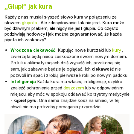
„Głupi” jak kura
Każdy z nas musiał słyszeć słowo kura w połączeniu ze
słowem
głupota
. Ale zdecydowanie tak nie jest. Kura może
być dziwnym ptakiem, ale nigdy nie jest głupia. Co często
podziwiają hodowcy i jak można zagwarantować, że każda
pipeta ich zaskoczy?
Wrodzona ciekawość.
Kupując nowe kurczaki lub
kury
,
zwierzęta będą nieco zaskoczone swoim nowym domem.
Po kilku aklimatyzacjach dziś wypuść ich, przekonaj się
sam, jak zabawnie będzie je oglądać. Ich
ciekawość
nie
pozwoli im spać i zrobią pierwsze kroki po nowym padoku.
Inteligencja
Każda kura ma własną inteligencję, szybko
znaleźć schronienie przed
deszczem
lub w odpowiednim
miejscu, aby móc w spokoju oddawać korzystny medycynie
-
kąpiel pyłu.
Ona sama znajdzie kosz na śmieci, w tej
chwili nie ma potrzeby pomagania przyrodzie.