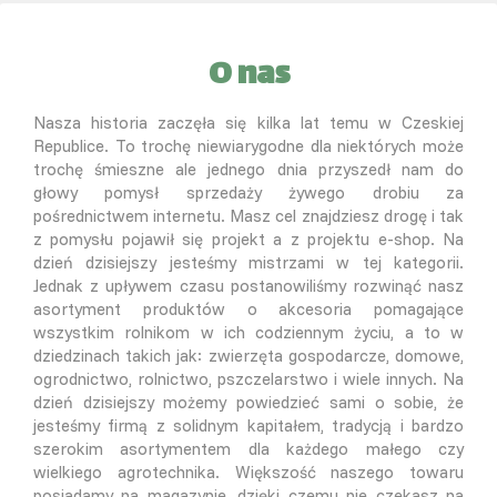
O nas
Nasza historia zaczęła się kilka lat temu w Czeskiej
Republice. To trochę niewiarygodne dla niektórych może
trochę śmieszne ale jednego dnia przyszedł nam do
głowy pomysł sprzedaży żywego drobiu za
pośrednictwem internetu. Masz cel znajdziesz drogę i tak
z pomysłu pojawił się projekt a z projektu e-shop. Na
dzień dzisiejszy jesteśmy mistrzami w tej kategorii.
Jednak z upływem czasu postanowiliśmy rozwinąć nasz
asortyment produktów o akcesoria pomagające
wszystkim rolnikom w ich codziennym życiu, a to w
dziedzinach takich jak: zwierzęta gospodarcze, domowe,
ogrodnictwo, rolnictwo, pszczelarstwo i wiele innych. Na
dzień dzisiejszy możemy powiedzieć sami o sobie, że
jesteśmy firmą z solidnym kapitałem, tradycją i bardzo
szerokim asortymentem dla każdego małego czy
wielkiego agrotechnika. Większość naszego towaru
posiadamy na magazynie, dzięki czemu nie czekasz na