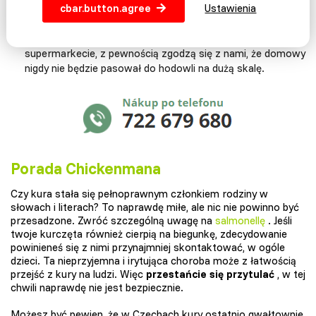
cbar.button.agree
Ustawienia
domowe jajko
to jeden ze skarbów, który jest nawykiem
bycia. A ci z was, którzy kiedykolwiek mieli okazję
porównać smak domowego jajka z tym zakupionym w
supermarkecie, z pewnością zgodzą się z nami, że domowy
nigdy nie będzie pasował do hodowli na dużą skalę.
Porada Chickenmana
Czy kura stała się pełnoprawnym członkiem rodziny w
słowach i literach? To naprawdę miłe, ale nic nie powinno być
przesadzone. Zwróć szczególną uwagę na
salmonellę
. Jeśli
twoje kurczęta również cierpią na biegunkę, zdecydowanie
powinieneś się z nimi przynajmniej skontaktować, w ogóle
dzieci. Ta nieprzyjemna i irytująca choroba może z łatwością
przejść z kury na ludzi. Więc
przestańcie się przytulać
, w tej
chwili naprawdę nie jest bezpiecznie.
Możesz być pewien, że w Czechach kury ostatnio gwałtownie