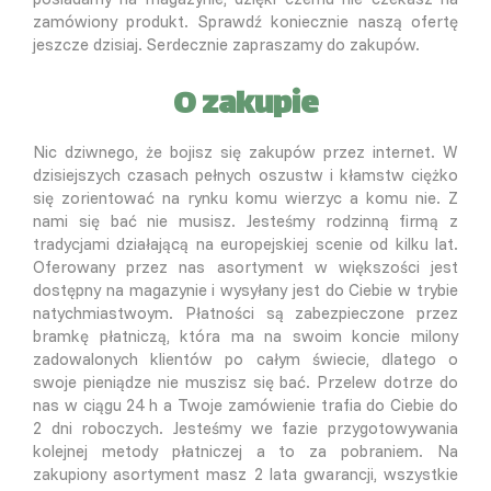
zamówiony produkt. Sprawdź koniecznie naszą ofertę
jeszcze dzisiaj. Serdecznie zapraszamy do zakupów.
O zakupie
Nic dziwnego, że bojisz się zakupów przez internet. W
dzisiejszych czasach pełnych oszustw i kłamstw ciężko
się zorientować na rynku komu wierzyc a komu nie. Z
nami się bać nie musisz. Jesteśmy rodzinną firmą z
tradycjami działającą na europejskiej scenie od kilku lat.
Oferowany przez nas asortyment w większości jest
dostępny na magazynie i wysyłany jest do Ciebie w trybie
natychmiastwoym. Płatności są zabezpieczone przez
bramkę płatniczą, która ma na swoim koncie milony
zadowalonych klientów po całym świecie, dlatego o
swoje pieniądze nie muszisz się bać. Przelew dotrze do
nas w ciągu 24 h a Twoje zamówienie trafia do Ciebie do
2 dni roboczych. Jesteśmy we fazie przygotowywania
kolejnej metody płatniczej a to za pobraniem. Na
zakupiony asortyment masz 2 lata gwarancji, wszystkie