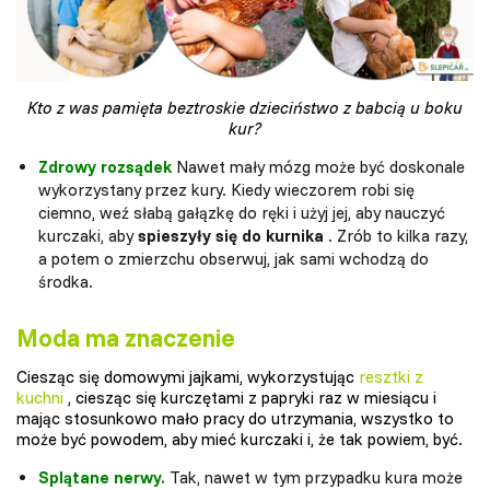
Kto z was pamięta beztroskie dzieciństwo z babcią u boku
kur?
Zdrowy rozsądek
Nawet mały mózg może być doskonale
wykorzystany przez kury. Kiedy wieczorem robi się
ciemno, weź słabą gałązkę do ręki i użyj jej, aby nauczyć
kurczaki, aby
spieszyły się do kurnika
. Zrób to kilka razy,
a potem o zmierzchu obserwuj, jak sami wchodzą do
środka.
Moda ma znaczenie
Ciesząc się domowymi jajkami, wykorzystując
resztki z
kuchni
, ciesząc się kurczętami z papryki raz w miesiącu i
mając stosunkowo mało pracy do utrzymania, wszystko to
może być powodem, aby mieć kurczaki i, że tak powiem, być.
Splątane nerwy.
Tak, nawet w tym przypadku kura może