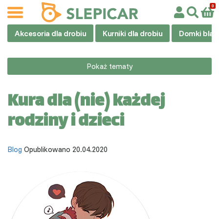
Akcesoria dla drobiu
Kurniki dla drobiu
Domki blas
Pokaż tematy
Kura dla (nie) każdej
rodziny i dzieci
Blog
Opublikowano 20.04.2020