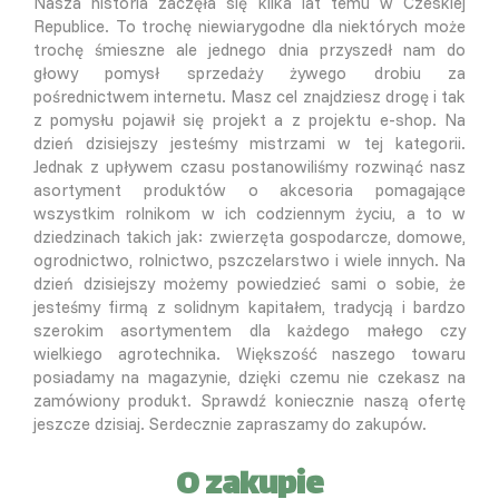
Nasza historia zaczęła się kilka lat temu w Czeskiej
Republice. To trochę niewiarygodne dla niektórych może
trochę śmieszne ale jednego dnia przyszedł nam do
głowy pomysł sprzedaży żywego drobiu za
pośrednictwem internetu. Masz cel znajdziesz drogę i tak
z pomysłu pojawił się projekt a z projektu e-shop. Na
dzień dzisiejszy jesteśmy mistrzami w tej kategorii.
Jednak z upływem czasu postanowiliśmy rozwinąć nasz
asortyment produktów o akcesoria pomagające
wszystkim rolnikom w ich codziennym życiu, a to w
dziedzinach takich jak: zwierzęta gospodarcze, domowe,
ogrodnictwo, rolnictwo, pszczelarstwo i wiele innych. Na
dzień dzisiejszy możemy powiedzieć sami o sobie, że
jesteśmy firmą z solidnym kapitałem, tradycją i bardzo
szerokim asortymentem dla każdego małego czy
wielkiego agrotechnika. Większość naszego towaru
posiadamy na magazynie, dzięki czemu nie czekasz na
zamówiony produkt. Sprawdź koniecznie naszą ofertę
jeszcze dzisiaj. Serdecznie zapraszamy do zakupów.
O zakupie