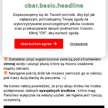
Po doskonałym oczyszczeniu drobiu z zewnątrz, nadszedł
cbar.basic.headline
czas, aby wyczyścić wnętrze, a mianowicie
ugotować
drób.
Możesz przeczytać, jak odbywa się gotowanie w
Dopasowujemy się do Twoich potrzeb. Aby być jak
następujących punktach:
najlepszym, potrzebujemy Twojej zgody na
wykorzystywanie poszczególnych plików cookies
①
Wykonaj nacięcie od mostka w kierunku
kloaki
.
oraz przekazywanie danych podmiotom trzecim.
②
Nacięcie otwiera jamę ustną, z której ostrożnie usuwasz
Kliknij "OK", aby wyrazić zgodę.
wnętrzności.
③
Następnie wycinasz kloakę, oddzielasz także szyję od ciała
cbar.button.agree
Ustawienia
i wyciągasz
kolana
, przełyku i krtani z góry.
④
Żołądek
należy również wyciąć, oczyścić i usunąć błony
wewnętrzne.
⑤
Dokładnie umyć wypatroszone zwierzę pod strumieniem
zimnej
wody i usunąć płuca, które są mocno osadzone
między żebrami.
⑥
Następnie pokrój drób lub możesz zamrozić go w całości,
jeśli masz dużą blachę do pieczenia. :-)
Na koniec należy powiedzieć, że przy uboju drobiu nie trzeba
podejmować żadnych
specjalnych środków
, które mają
Państwo wyłącznie na własny użytek. ale higiena jest rzeczą
oczywistą.