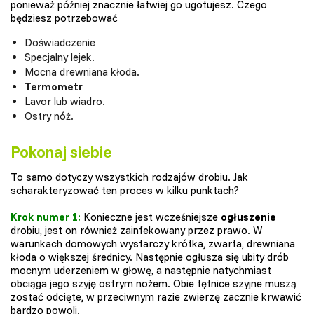
ponieważ później znacznie łatwiej go ugotujesz. Czego
będziesz potrzebować
Doświadczenie
Specjalny lejek.
Mocna drewniana kłoda.
Termometr
Lavor lub wiadro.
Ostry nóż.
Pokonaj siebie
To samo dotyczy wszystkich rodzajów drobiu. Jak
scharakteryzować ten proces w kilku punktach?
Krok numer 1:
Konieczne jest wcześniejsze
ogłuszenie
drobiu, jest on również zainfekowany przez prawo. W
warunkach domowych wystarczy krótka, zwarta, drewniana
kłoda o większej średnicy. Następnie ogłusza się ubity drób
mocnym uderzeniem w głowę, a następnie natychmiast
obciąga jego szyję ostrym nożem. Obie tętnice szyjne muszą
zostać odcięte, w przeciwnym razie zwierzę zacznie krwawić
bardzo powoli.