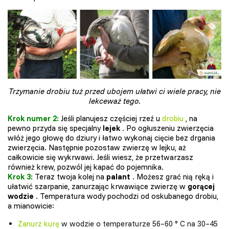
Trzymanie drobiu tuż przed ubojem ułatwi ci wiele pracy, nie
lekceważ tego.
Krok numer 2:
Jeśli planujesz częściej rzeź u
drobiu
, na
pewno przyda się specjalny
lejek
. Po ogłuszeniu zwierzęcia
włóż jego głowę do dziury i łatwo wykonaj cięcie bez drgania
zwierzęcia. Następnie pozostaw zwierzę w lejku, aż
całkowicie się wykrwawi. Jeśli wiesz, że przetwarzasz
również krew, pozwól jej kapać do pojemnika.
Krok 3:
Teraz twoja kolej na
palant
. Możesz grać nią ręką i
ułatwić szarpanie, zanurzając krwawiące zwierzę w
gorącej
wodzie
. Temperatura wody pochodzi od oskubanego drobiu,
a mianowicie:
Zanurz kurę
w wodzie o temperaturze 56–60 ° C na 30–45