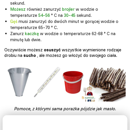
sekund.
Możesz
również zanurzyć
brojler
w wodzie o
temperaturze
54–56
° C na
30–45
sekund.
Gęś
musi zanurzyć do dwóch minut w gorącej wodzie o
temperaturze 65–70 ° C.
Zanurz
kaczkę
w wodzie o temperaturze 62-68 ° C na
minutę lub dwie.
Oczywiście możesz
osuszyć
wszystkie wymienione rodzaje
drobiu na
sucho
, ale możesz go włożyć do swojego ciała.
Pomoce, z którymi sama porażka pójdzie jak masło.
... i później