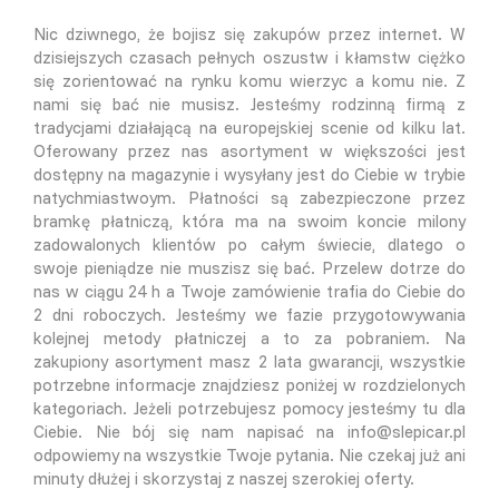
Nic dziwnego, że bojisz się zakupów przez internet. W
dzisiejszych czasach pełnych oszustw i kłamstw ciężko
się zorientować na rynku komu wierzyc a komu nie. Z
nami się bać nie musisz. Jesteśmy rodzinną firmą z
tradycjami działającą na europejskiej scenie od kilku lat.
Oferowany przez nas asortyment w większości jest
dostępny na magazynie i wysyłany jest do Ciebie w trybie
natychmiastwoym. Płatności są zabezpieczone przez
bramkę płatniczą, która ma na swoim koncie milony
zadowalonych klientów po całym świecie, dlatego o
swoje pieniądze nie muszisz się bać. Przelew dotrze do
nas w ciągu 24 h a Twoje zamówienie trafia do Ciebie do
2 dni roboczych. Jesteśmy we fazie przygotowywania
kolejnej metody płatniczej a to za pobraniem. Na
zakupiony asortyment masz 2 lata gwarancji, wszystkie
potrzebne informacje znajdziesz poniżej w rozdzielonych
kategoriach. Jeżeli potrzebujesz pomocy jesteśmy tu dla
Ciebie. Nie bój się nam napisać na info@slepicar.pl
odpowiemy na wszystkie Twoje pytania. Nie czekaj już ani
minuty dłużej i skorzystaj z naszej szerokiej oferty.