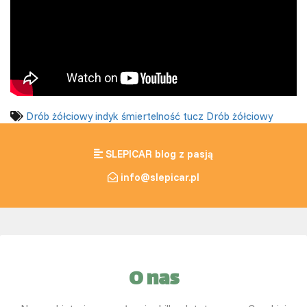
Drób żółciowy
indyk
śmiertelność
tucz
Drób żółciowy
SLEPICAR blog z pasją
info@slepicar.pl
O nas