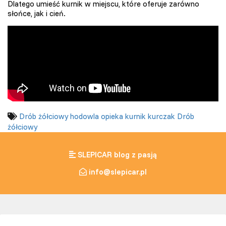
Dlatego umieść kurnik w miejscu, które oferuje zarówno
słońce, jak i cień.
Drób żółciowy
hodowla
opieka
kurnik
kurczak
Drób
żółciowy
SLEPICAR blog z pasją
info@slepicar.pl