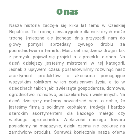
O nas
Nasza historia zaczęła się kilka lat temu w Czeskiej
Republice. To trochę niewiarygodne dla niektórych może
trochę śmieszne ale jednego dnia przyszedł nam do
głowy pomysł sprzedaży żywego drobiu za
pośrednictwem internetu. Masz cel znajdziesz drogę i tak
z pomysłu pojawił się projekt a z projektu e-shop. Na
dzień dzisiejszy jesteśmy mistrzami w tej kategorii.
Jednak z upływem czasu postanowiliśmy rozwinąć nasz
asortyment produktów o akcesoria pomagające
wszystkim rolnikom w ich codziennym życiu, a to w
dziedzinach takich jak: zwierzęta gospodarcze, domowe,
ogrodnictwo, rolnictwo, pszczelarstwo i wiele innych. Na
dzień dzisiejszy możemy powiedzieć sami o sobie, że
jesteśmy firmą z solidnym kapitałem, tradycją i bardzo
szerokim asortymentem dla każdego małego czy
wielkiego agrotechnika. Większość naszego towaru
posiadamy na magazynie, dzięki czemu nie czekasz na
zamówiony produkt. Sprawdź koniecznie naszą ofertę