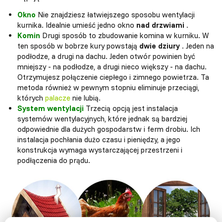
Okno
Nie znajdziesz łatwiejszego sposobu wentylacji
kurnika. Idealnie umieść jedno okno
nad drzwiami
.
Komin
Drugi sposób to zbudowanie komina w kurniku. W
ten sposób w bobrze kury powstają
dwie dziury
. Jeden na
podłodze, a drugi na dachu. Jeden otwór powinien być
mniejszy - na podłodze, a drugi nieco większy - na dachu.
Otrzymujesz połączenie ciepłego i zimnego powietrza. Ta
metoda również w pewnym stopniu eliminuje przeciągi,
których
palacze
nie lubią.
System wentylacji
Trzecią opcją jest instalacja
systemów wentylacyjnych, które jednak są bardziej
odpowiednie dla dużych gospodarstw i ferm drobiu. Ich
instalacja pochłania dużo czasu i pieniędzy, a jego
konstrukcja wymaga wystarczającej przestrzeni i
podłączenia do prądu.