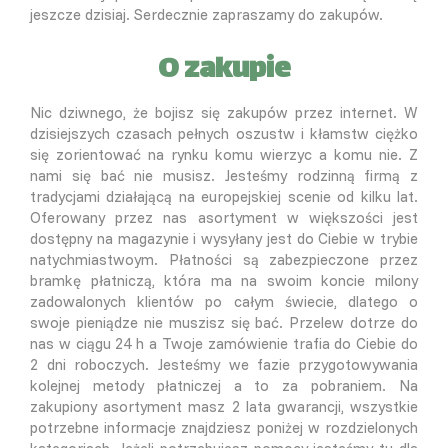
jeszcze dzisiaj. Serdecznie zapraszamy do zakupów.
O zakupie
Nic dziwnego, że bojisz się zakupów przez internet. W
dzisiejszych czasach pełnych oszustw i kłamstw ciężko
się zorientować na rynku komu wierzyc a komu nie. Z
nami się bać nie musisz. Jesteśmy rodzinną firmą z
tradycjami działającą na europejskiej scenie od kilku lat.
Oferowany przez nas asortyment w większości jest
dostępny na magazynie i wysyłany jest do Ciebie w trybie
natychmiastwoym. Płatności są zabezpieczone przez
bramkę płatniczą, która ma na swoim koncie milony
zadowalonych klientów po całym świecie, dlatego o
swoje pieniądze nie muszisz się bać. Przelew dotrze do
nas w ciągu 24 h a Twoje zamówienie trafia do Ciebie do
2 dni roboczych. Jesteśmy we fazie przygotowywania
kolejnej metody płatniczej a to za pobraniem. Na
zakupiony asortyment masz 2 lata gwarancji, wszystkie
potrzebne informacje znajdziesz poniżej w rozdzielonych