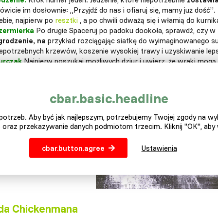
wicie im dosłownie: „Przyjdź do nas i ofiaruj się, mamy już dość”.
ebie, najpierw po
resztki
, a po chwili odważą się i włamią do kurnik
zermierka
Po drugie Spaceruj po padoku dookoła, sprawdź, czy w fo
grodzenie, na
przykład rozciągając siatkę do wyimaginowanego suf
iepotrzebnych krzewów, koszenie wysokiej trawy i uzyskiwanie lep
urczak
Najpierw poszukaj możliwych dziur i uwierz, że wraki mogą
lną motywację - kury, znoszone jaja,
jedzenie
.
Dobrze
uszczelnić
k
jścia kłódkami. Nie jest wyjątkiem, że jajka lubią zbierać złośliwyc
cbar.basic.headline
otrzeb. Aby być jak najlepszym, potrzebujemy Twojej zgody na w
 oraz przekazywanie danych podmiotom trzecim. Kliknij "OK", aby
cbar.button.agree
Ustawienia
da Chickenmana