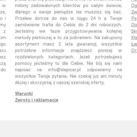
o w
milony zadowalonych klientów po całym świecie,
Og
ze,
dlatego o swoje pieniądze nie muszisz się bać.
Zw
o i
Przelew dotrze do nas w ciągu 24 h a Twoje
Ps
emy
zamówienie trafia do Ciebie do 2 dni roboczych.
Do
ą z
Jesteśmy we fazie przygotowywania kolejnej
Sk
kim
metody płatniczej a to za pobraniem. Na zakupiony
Kla
ego
asortyment masz 2 lata gwarancji, wszystkie
Ła
aru
potrzebne informacje znajdziesz poniżej w
Dr
asz
rozdzielonych kategoriach. Jeżeli potrzebujesz
szą
pomocy jesteśmy tu dla Ciebie. Nie bój się nam
 do
napisać na info@slepicar.pl odpowiemy na
wszystkie Twoje pytania. Nie czekaj już ani minuty
dłużej i skorzystaj z naszej szerokiej oferty.
Warunki
Zwroty i reklamacje