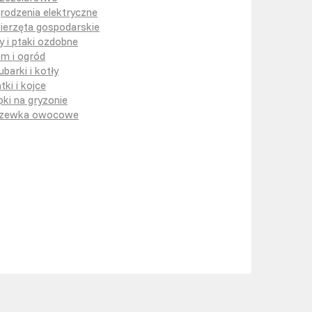
rodzenia elektryczne
ierzęta gospodarskie
y i ptaki ozdobne
m i ogród
ubarki i kotły
tki i kojce
pki na gryzonie
zewka owocowe