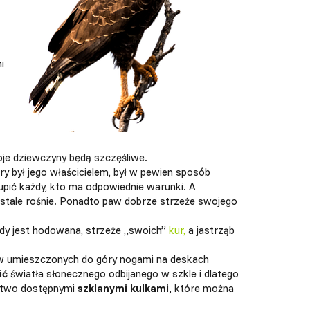
i
woje dziewczyny będą szczęśliwe.
y był jego właścicielem, był w pewien sposób
upić każdy, kto ma odpowiednie warunki. A
 stale rośnie. Ponadto paw dobrze strzeże swojego
edy jest hodowana, strzeże „swoich”
kur,
a jastrząb
ów umieszczonych do góry nogami na deskach
ić
światła słonecznego odbijanego w szkle i dlatego
łatwo dostępnymi
szklanymi kulkami,
które można