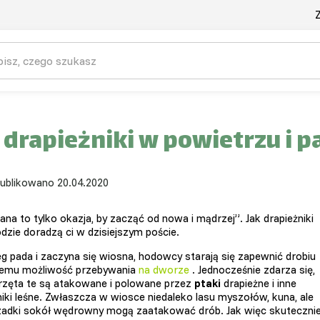
Z
 drapieżniki w powietrzu i 
ublikowano 20.04.2020
ana to tylko okazja, by zacząć od nowa i mądrzej”. Jak drapieżniki
dzie doradzą ci w dzisiejszym poście.
eg pada i zaczyna się wiosna, hodowcy starają się zapewnić drobiu
mu możliwość przebywania
na dworze
. Jednocześnie zdarza się,
rzęta te są atakowane i polowane przez
ptaki
drapieżne i inne
niki leśne. Zwłaszcza w wiosce niedaleko lasu myszołów, kuna, ale
zadki sokół wędrowny mogą zaatakować drób. Jak więc skuteczni