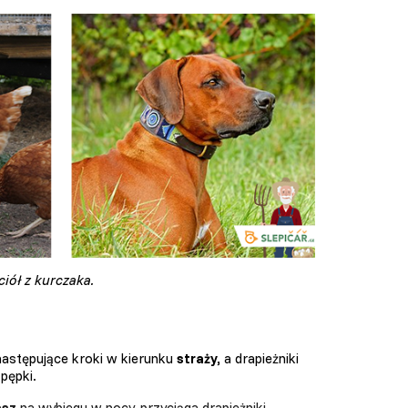
iół z kurczaka.
następujące kroki w kierunku
straży,
a drapieżniki
pępki.
asz
na wybiegu w nocy, przyciąga drapieżniki.