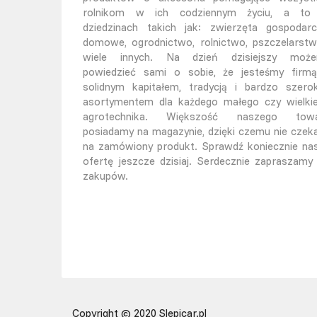
rolnikom w ich codziennym życiu, a t
dziedzinach takich jak: zwierzęta gospodarc
domowe, ogrodnictwo, rolnictwo, pszczelarstw
wiele innych. Na dzień dzisiejszy moż
powiedzieć sami o sobie, że jesteśmy firm
solidnym kapitałem, tradycją i bardzo szero
asortymentem dla każdego małego czy wielki
agrotechnika. Większość naszego tow
posiadamy na magazynie, dzięki czemu nie czek
na zamówiony produkt. Sprawdź koniecznie na
ofertę jeszcze dzisiaj. Serdecznie zapraszamy
zakupów.
Copyright © 2020 Slepicar.pl