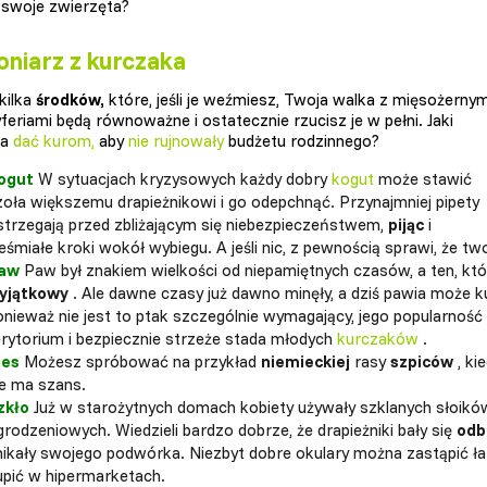
 swoje zwierzęta?
niarz z kurczaka
 kilka
środków,
które, jeśli je weźmiesz, Twoja walka z mięsożernym
yferiami będą równoważne i ostatecznie rzucisz je w pełni. Jaki
ma
dać kurom,
aby
nie rujnowały
budżetu rodzinnego?
ogut
W sytuacjach kryzysowych każdy dobry
kogut
może stawić
zoła większemu drapieżnikowi i go odepchnąć. Przynajmniej pipety
strzegają przed zbliżającym się niebezpieczeństwem,
pijąc
i
eśmiałe kroki wokół wybiegu. A jeśli nic, z pewnością sprawi, że t
aw
Paw był znakiem wielkości od niepamiętnych czasów, a ten, któr
yjątkowy
. Ale dawne czasy już dawno minęły, a dziś pawia może k
onieważ nie jest to ptak szczególnie wymagający, jego popularność
erytorium i bezpiecznie strzeże stada młodych
kurczaków
.
ies
Możesz spróbować na przykład
niemieckiej
rasy
szpiców
, ki
ie ma szans.
zkło
Już w starożytnych domach kobiety używały szklanych słoik
grodzeniowych. Wiedzieli bardzo dobrze, że drapieżniki bały się
odb
nikały swojego podwórka. Niezbyt dobre okulary można zastąpić 
upić w hipermarketach.