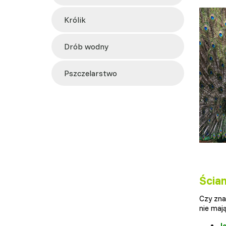
królik
drób wodny
pszczelarstwo
Ścian
Czy zna
nie maj
J