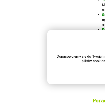
Mó
ci
S
o
n
K
si
we
Dopasowujemy się do Twoich p
plików cookies
Pora