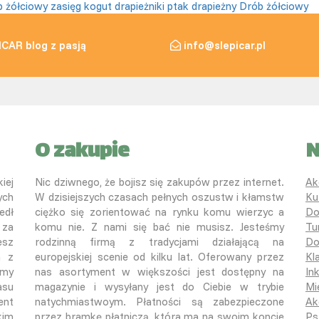
 żółciowy
zasięg
kogut
drapieżniki
ptak drapieżny
Drób żółciowy
ICAR blog z pasją
info@slepicar.pl
O zakupie
N
iej
Nic dziwnego, że bojisz się zakupów przez internet.
Ak
ych
W dzisiejszych czasach pełnych oszustw i kłamstw
Ku
edł
ciężko się zorientować na rynku komu wierzyc a
Do
 za
komu nie. Z nami się bać nie musisz. Jesteśmy
Tu
esz
rodzinną firmą z tradycjami działającą na
Do
a z
europejskiej scenie od kilku lat. Oferowany przez
Kl
śmy
nas asortyment w większości jest dostępny na
In
asu
magazynie i wysyłany jest do Ciebie w trybie
Mi
ent
natychmiastwoym. Płatności są zabezpieczone
Ak
kim
przez bramkę płatniczą, która ma na swoim koncie
Ps