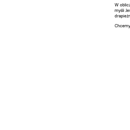
W oblic
myśli J
drapież
Chcemy,