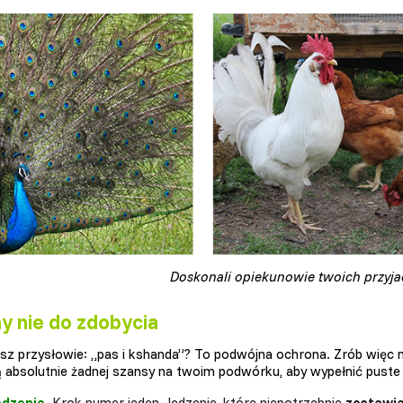
Doskonali opiekunowie twoich przyjac
y nie do zdobycia
sz przysłowie: „pas i kshanda”? To podwójna ochrona. Zrób więc 
ą absolutnie żadnej szansy na twoim podwórku, aby wypełnić puste 
edzenie.
Krok numer jeden. Jedzenie, które niepotrzebnie
zostawi