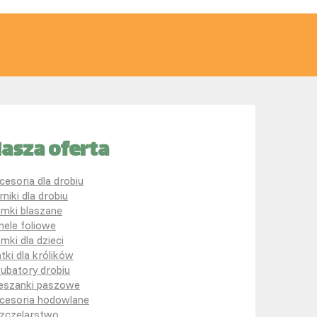
asza oferta
cesoria dla drobiu
rniki dla drobiu
mki blaszane
nele foliowe
mki dla dzieci
atki dla królików
kubatory drobiu
eszanki paszowe
cesoria hodowlane
zczelarstwo