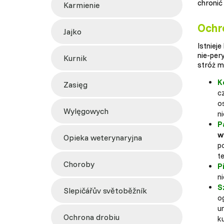
chronić
karmienie
Ochro
jajko
Istnieje
nie-per
kurnik
stróż 
K
zasięg
c
o
wylęgowych
ni
P
w
opieka weterynaryjna
p
t
choroby
P
n
S
slepičářův světoběžník
o
u
ochrona drobiu
k