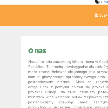
Drób
SLEP
O nas
Nasza historia zaczęła się kilka lat temu w Czesk
Republice. To trochę niewiarygodne dla niektór
może trochę śmieszne ale jednego dnia przysz
nam do głowy pomysł sprzedaży żywego drobiu
pośrednictwem internetu. Masz cel znajdzi
drogę i tak z pomysłu pojawił się projekt 
projektu e-shop. Na dzień dzisiejszy jeste
mistrzami w tej kategorii. Jednak z upływem cz
postanowiliśmy rozwinąć nasz asortym
produktów o akcesoria pomagające wszyst