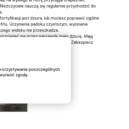
 Niszczyciele nauczą się regularnie przychodzić do
a.
rtyfikacji jest dziura, lub możesz poprawić ogólne
itu. Uczynienie padoku czystszym, wycinanie
szego widoku nie przeszkadza.
 rozciągać się przez naprawdę małą dziurę. Mają
urnika. Zamknij okna i drzwi w nocy. Zabezpiecz
h sąsiadów.
ykorzystywanie poszczególnych
 wyrazić zgodę.