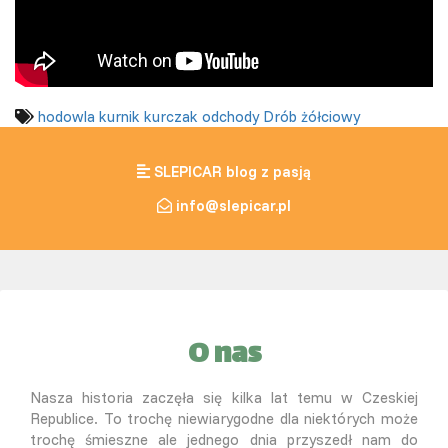
hodowla
kurnik
kurczak
odchody
Drób żółciowy
SLEPICAR blog z pasją
info@slepicar.pl
O nas
Nasza historia zaczęła się kilka lat temu w Czeskiej
Republice. To trochę niewiarygodne dla niektórych może
trochę śmieszne ale jednego dnia przyszedł nam do