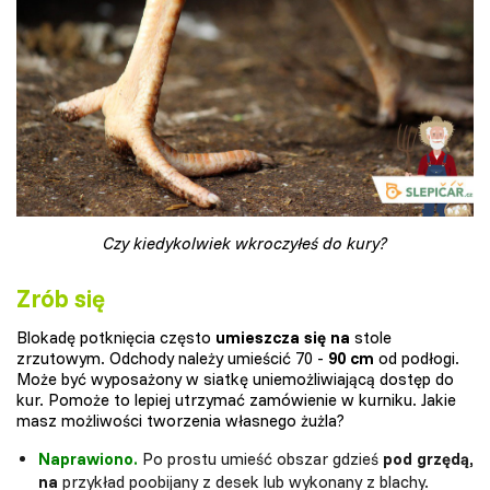
Czy kiedykolwiek wkroczyłeś do kury?
Zrób się
Blokadę potknięcia często
umieszcza się na
stole
zrzutowym. Odchody należy umieścić 70 -
90 cm
od podłogi.
Może być wyposażony w siatkę uniemożliwiającą dostęp do
kur. Pomoże to lepiej utrzymać zamówienie w kurniku. Jakie
masz możliwości tworzenia własnego żużla?
Naprawiono.
Po prostu umieść obszar gdzieś
pod grzędą,
na
przykład poobijany z desek lub wykonany z blachy.