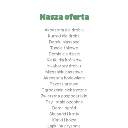
Nasza oferta
Akcesoria dla drobiu
Kurniki dla drobiu
Domki blaszane
Tunele foliowe
Domki dla dzieci
Klatki dla królików
Inkubatory drobiu
Mieszanki paszowe
Akcesoria hodowlane
Pszczelarstwo
Ogrodzenia elektryczne
Zwierzęta gospodarskie
Psy i ptaki ozdobne
Dom i ogród
Skubarki i kotły
Klatki i kojce
Łapki na gryzonie