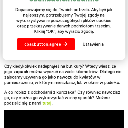
Odchody = nawóz
Dopasowujemy się do Twoich potrzeb. Aby być jak
Wiadra już pękają pod stertą odchodów kurczaków i nie
najlepszym, potrzebujemy Twojej zgody na
wiesz, co z nimi zrobić? Nauczymy cię, jak
korzystać z
kury.
wykorzystywanie poszczególnych plików cookies
To bardzo proste i skuteczne. Jak to zrobić Włóż usunięte
oraz przekazywanie danych podmiotom trzecim.
odchody z kurnika do dużego plastikowego bębna około 30
Kliknij "OK", aby wyrazić zgodę.
litrów, napełnij wodą. Po dwóch tygodniach całe gówno jest
wystarczająco sfermentowane jako idealny
nawóz
.
cbar.button.agree
Ustawienia
Rady kurze na temat złota
Czy kiedykolwiek nadepnąłeś na but kury? Wtedy wiesz, że
jego
zapach
można wyczuć na wiele kilometrów. Dlatego nie
zalecamy używania go jako nawozu do kwiatów w
pomieszczeniu, w którym mieszkasz, lub w oknie w pudełku.
A co robisz z odchodami z kurczaka? Czy również nawozisz
go, czy można go wykorzystać w inny sposób? Możesz
podzielić się z nami
tutaj
.