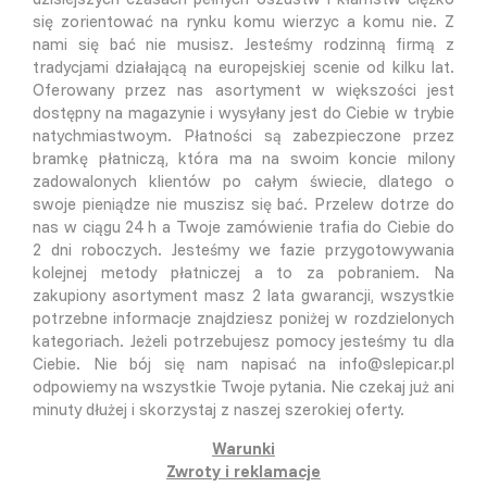
się zorientować na rynku komu wierzyc a komu nie. Z
nami się bać nie musisz. Jesteśmy rodzinną firmą z
tradycjami działającą na europejskiej scenie od kilku lat.
Oferowany przez nas asortyment w większości jest
dostępny na magazynie i wysyłany jest do Ciebie w trybie
natychmiastwoym. Płatności są zabezpieczone przez
bramkę płatniczą, która ma na swoim koncie milony
zadowalonych klientów po całym świecie, dlatego o
swoje pieniądze nie muszisz się bać. Przelew dotrze do
nas w ciągu 24 h a Twoje zamówienie trafia do Ciebie do
2 dni roboczych. Jesteśmy we fazie przygotowywania
kolejnej metody płatniczej a to za pobraniem. Na
zakupiony asortyment masz 2 lata gwarancji, wszystkie
potrzebne informacje znajdziesz poniżej w rozdzielonych
kategoriach. Jeżeli potrzebujesz pomocy jesteśmy tu dla
Ciebie. Nie bój się nam napisać na info@slepicar.pl
odpowiemy na wszystkie Twoje pytania. Nie czekaj już ani
minuty dłużej i skorzystaj z naszej szerokiej oferty.
Warunki
Zwroty i reklamacje