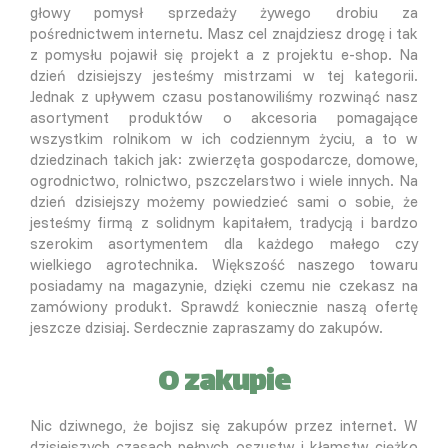
głowy pomysł sprzedaży żywego drobiu za
pośrednictwem internetu. Masz cel znajdziesz drogę i tak
z pomysłu pojawił się projekt a z projektu e-shop. Na
dzień dzisiejszy jesteśmy mistrzami w tej kategorii.
Jednak z upływem czasu postanowiliśmy rozwinąć nasz
asortyment produktów o akcesoria pomagające
wszystkim rolnikom w ich codziennym życiu, a to w
dziedzinach takich jak: zwierzęta gospodarcze, domowe,
ogrodnictwo, rolnictwo, pszczelarstwo i wiele innych. Na
dzień dzisiejszy możemy powiedzieć sami o sobie, że
jesteśmy firmą z solidnym kapitałem, tradycją i bardzo
szerokim asortymentem dla każdego małego czy
wielkiego agrotechnika. Większość naszego towaru
posiadamy na magazynie, dzięki czemu nie czekasz na
zamówiony produkt. Sprawdź koniecznie naszą ofertę
jeszcze dzisiaj. Serdecznie zapraszamy do zakupów.
O zakupie
Nic dziwnego, że bojisz się zakupów przez internet. W
dzisiejszych czasach pełnych oszustw i kłamstw ciężko