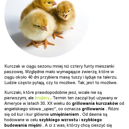
Kurczak w ciągu sezonu mniej niż cztery funty mieszanki
paszowej. Względnie mało wymagające zwierzę, które w
ciągu około 40 dni przybiera masę tuszy i ląduje na talerzu.
Ludzie często pytają, czy to możliwe. Tak, jest to możliwe.
Kurczaki, które prawdopodobnie jesz, wcale nie są
pierwszymi, ale
brojlery
. Termin ten zaczął być używany w
Ameryce w latach 30. XX wieku do
grillowania kurczaków
od
angielskiego słowa „upiec”, co oznacza
grillowanie
. Różni
się od kur i kur głównie
umięśnieniem
. Od dawna są
hodowane w celu
szybkiego wzrostu
i
szybkiego
budowania mięśni
. A ci z was, którzy chcą cieszyć się