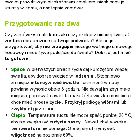
swoim prawdziwym nieskażonym smakiem, niech sami je
utuczą w domu, a następnie zamówią.
Przygotowanie raz dwa
Czy zamówiłeś małe kurczaki i czy czekasz niecierpliwie, aż
zostaną dostarczone na twoje podwórko? Ale co je
przygotować, aby
nie przegapić
niczego ważnego u nowego
hodowcy i mieć żywe podejście do świata? Dobrze jest mieć
to gotowe
:
Space
W pierwszych dniach życia daj kurczętom więcej
światła, aby dobrze widzieć w
jedzeniu
. Stopniowo
zmniejsz
intensywność światła
, ciemność w nocy
powinna wynosić około 6 godzin. Nie dawaj im zbyt mało
miejsca, ponieważ nawet ta mała żółta wiązka musi biec i
chce mieć
proste życie
. Przykryj podłogę
wiórami
lub
zwykłymi gazetami
.
Ciepło.
Temperatura tuczu nie może spaść poniżej 20 ° C,
aby nie zwiększyć
zużycia paszy
. Nawet zbyt wysoka
temperatura
nie pomaga. Staraj się utrzymywać
wilgotność
na poziomie 60%.