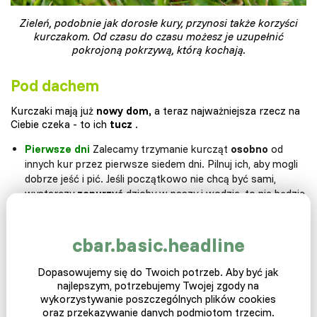
Zieleń, podobnie jak dorosłe kury, przynosi także korzyści
kurczakom. Od czasu do czasu możesz je uzupełnić
pokrojoną pokrzywą, którą kochają.
Pod dachem
Kurczaki mają już
nowy dom,
a teraz najważniejsza rzecz na
Ciebie czeka - to ich
tucz
.
Pierwsze dni
Zalecamy trzymanie kurcząt
osobno
od
innych kur przez pierwsze siedem dni. Pilnuj ich, aby mogli
dobrze jeść i pić. Jeśli początkowo nie chcą być sami,
wystarczy
zanurzyć
dzioby w paszy i wodzie, to nie będzie
problem.
Trzeci tydzień
Żółte pióra zaczynają zmieniać się w
dorosłe
białe pióra,
a teraz nadszedł czas, aby włączyć je
cbar.basic.headline
do innych kur
na wybiegu
. Brojlery rosną bardzo szybko,
a ci, którzy nie wierzą w hodowlę. Zjadają
2 kg paszy na
Dopasowujemy się do Twoich potrzeb. Aby być jak
każdy
kilogram przyrostu
. Więc karm, karm i karm
najlepszym, potrzebujemy Twojej zgody na
ponownie.
wykorzystywanie poszczególnych plików cookies
oraz przekazywanie danych podmiotom trzecim.
Piąty tydzień
Minęło około 40 dni i brojler jest gotowy.