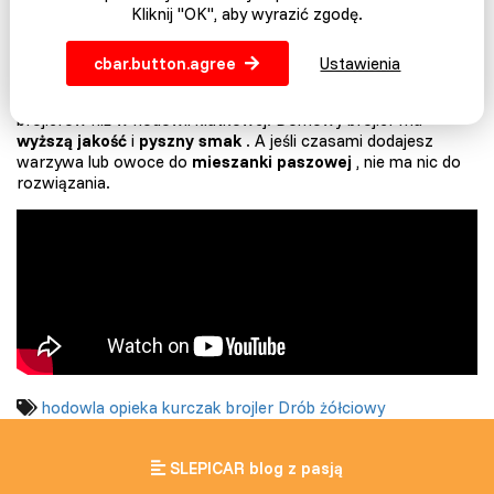
Kliknij "OK", aby wyrazić zgodę.
Jednak w zależności od ich
wagi
, która powinna
zaatakować dwufuntową linię, może to zrobić na talerzu.
cbar.button.agree
Ustawienia
Świeże powietrze
i
trawiasty wybieg
, gdzie kurczak zbiera
breberkę, są z pewnością bardziej korzystne dla hodowli
brojlerów niż w hodowli klatkowej. Domowy brojler ma
wyższą jakość
i
pyszny smak
. A jeśli czasami dodajesz
warzywa lub owoce do
mieszanki paszowej
, nie ma nic do
rozwiązania.
hodowla
opieka
kurczak
brojler
Drób żółciowy
SLEPICAR blog z pasją