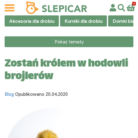
Akcesoria dla drobiu
Kurniki dla drobiu
Domki blas
Pokaż tematy
Zostań królem w hodowli
brojlerów
Blog
Opublikowano 20.04.2020